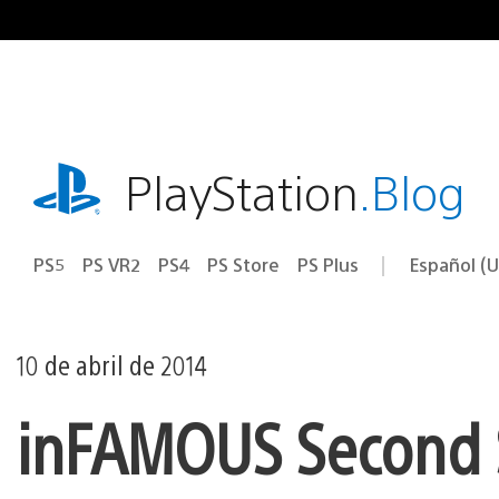
Ir
al
contenido
playstation.com
PlayStation
.Blog
PS5
PS VR2
PS4
PS Store
PS Plus
Español (U
Seleccion
Región
una
actual:
región
10 de abril de 2014
inFAMOUS Second S