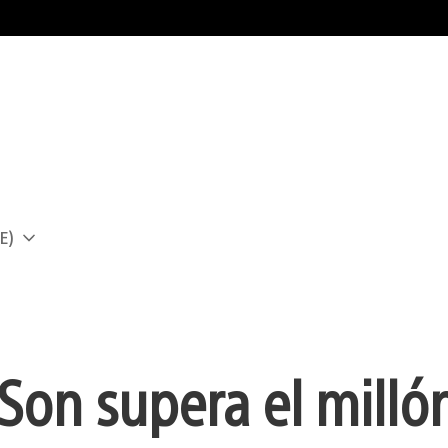
E)
a
on supera el milló