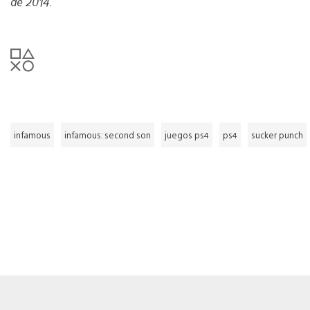
de 2014.
infamous
infamous: second son
juegos ps4
ps4
sucker punch