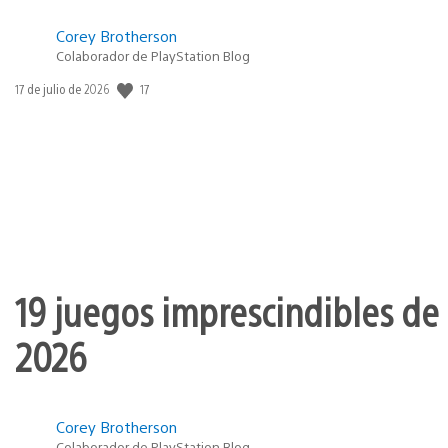
Corey Brotherson
Colaborador de PlayStation Blog
17
Fecha
17 de julio de 2026
de
publicación:
19 juegos imprescindibles de 
2026
Corey Brotherson
Colaborador de PlayStation Blog