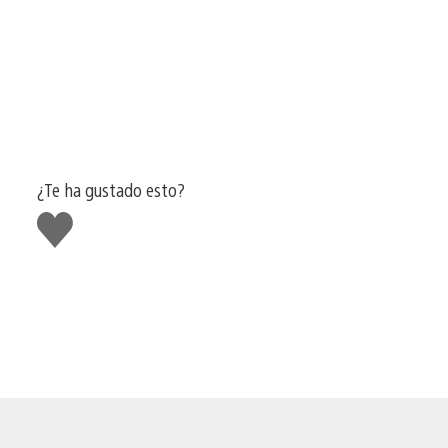
¿Te ha gustado esto?
Me
gusta
esto