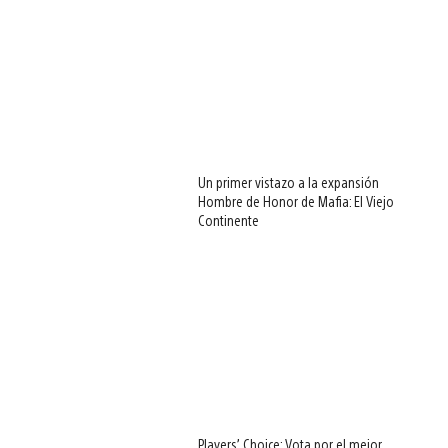
Un primer vistazo a la expansión
Hombre de Honor de Mafia: El Viejo
Continente
Players’ Choice: Vota por el mejor