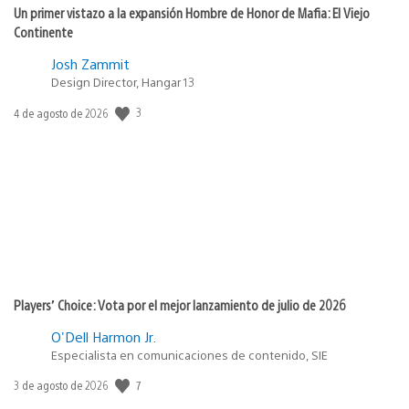
Un primer vistazo a la expansión Hombre de Honor de Mafia: El Viejo
Continente
Josh Zammit
Design Director, Hangar 13
3
Fecha
4 de agosto de 2026
de
publicación:
Players’ Choice: Vota por el mejor lanzamiento de julio de 2026
O'Dell Harmon Jr.
Especialista en comunicaciones de contenido, SIE
7
Fecha
3 de agosto de 2026
de