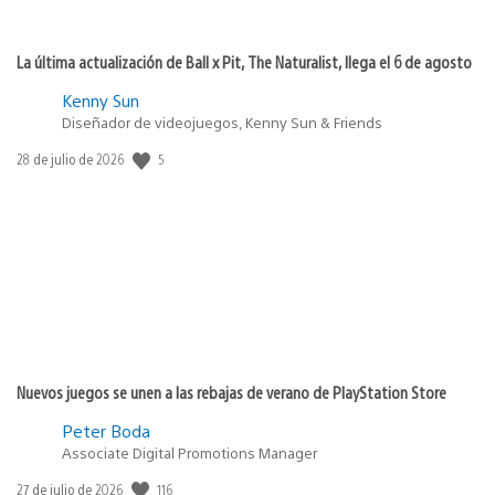
La última actualización de Ball x Pit, The Naturalist, llega el 6 de agosto
Kenny Sun
Diseñador de videojuegos, Kenny Sun & Friends
5
Fecha
28 de julio de 2026
de
publicación:
Nuevos juegos se unen a las rebajas de verano de PlayStation Store
Peter Boda
Associate Digital Promotions Manager
116
Fecha
27 de julio de 2026