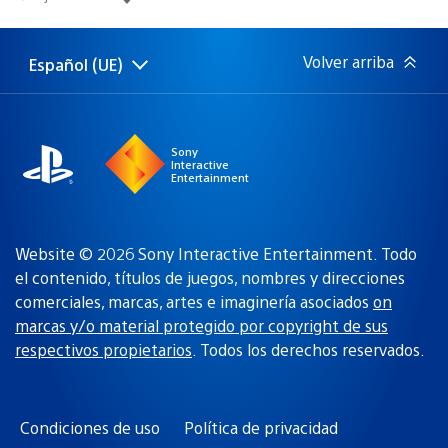
de
publicación:
Volver arriba
Español (UE)
Selecciona
Región
una
actual:
región
Sony
Interactive
Entertainment
Website © 2026 Sony Interactive Entertainment. Todo
el contenido, títulos de juegos, nombres y direcciones
comerciales, marcas, artes e imaginería asociados
on
marcas y/o material protegido por copyright de sus
respectivos propietarios
. Todos los derechos reservados.
Condiciones de uso
Política de privacidad