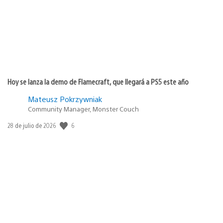
Hoy se lanza la demo de Flamecraft, que llegará a PS5 este año
Mateusz Pokrzywniak
Community Manager, Monster Couch
6
Fecha
28 de julio de 2026
de
publicación: