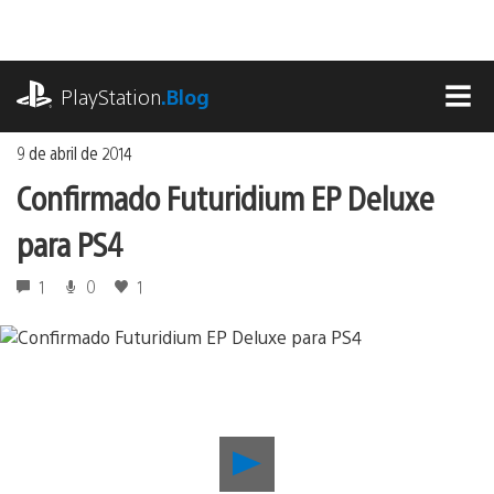
Ir
al
contenido
playstation.com
PlayStation
.Blog
MEN
9 de abril de 2014
Confirmado Futuridium EP Deluxe
para PS4
1
0
1
Reproducir
Confirmado