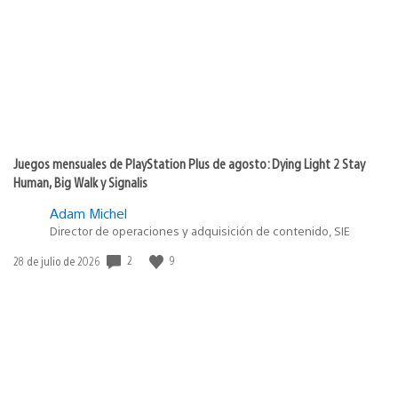
publicación:
Juegos mensuales de PlayStation Plus de agosto: Dying Light 2 Stay
Human, Big Walk y Signalis
Adam Michel
Director de operaciones y adquisición de contenido, SIE
2
9
Fecha
28 de julio de 2026
de
publicación: