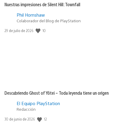
Nuestras impresiones de Silent Hill: Townfall
Phil Hornshaw
Colaborador del Blog de PlayStation
10
Fecha
29 de julio de 2026
de
publicación:
Descubriendo Ghost of Yōtei – Toda leyenda tiene un origen
El Equipo PlayStation
Redacción
12
Fecha
30 de junio de 2026
de
publicación: