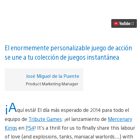
Kings
ya
está
en
PS
Plus
para
PS4
vídeo
El enormemente personalizable juego de acción
se une a tu colección de juegos instantánea
José Miguel de la Puente
Product Marketing Manager
¡A
quí está! El día más esperado de 2014 para todo el
equipo de
Tribute Games
: ¡el lanzamiento de
Mercenary
Kings
en
PS4
! It’s a thrill for us to finally share this labour
of love (and explosions, tanks, maniacal warlords…) with