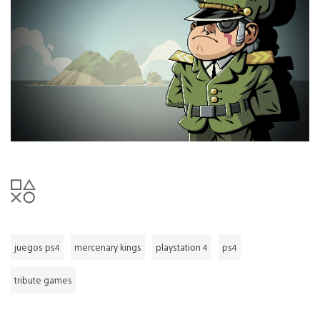
juegos ps4
mercenary kings
playstation 4
ps4
tribute games