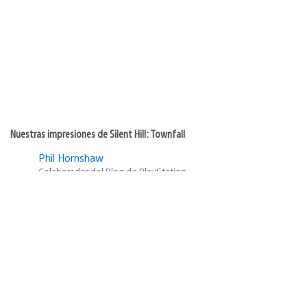
Nuestras impresiones de Silent Hill: Townfall
Phil Hornshaw
Colaborador del Blog de PlayStation
10
Fecha
29 de julio de 2026
de
publicación: