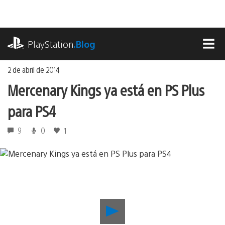
Ir
al
contenido
playstation.com
PlayStation
.Blog
MEN
2 de abril de 2014
Mercenary Kings ya está en PS Plus
para PS4
9
0
1
Reproducir
Mercenary