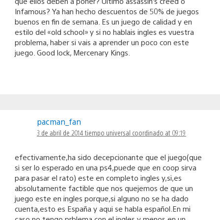
que ellos deben a poner? Ultimo assassin’s creed o
Infamous? Ya han hecho descuentos de 50% de juegos
buenos en fin de semana. Es un juego de calidad y en
estilo del «old school» y si no hablais ingles es vuestra
problema, haber si vais a aprender un poco con este
juego. Good lock, Mercenary Kings.
pacman_fan
3 de abril de 2014 tiempo universal coordinado at 09:19
efectivamente,ha sido decepcionante que el juego(que
si ser lo esperado en una ps4,puede que en coop sirva
para pasar el rato) este en completo ingles y,si,es
absolutamente factible que nos quejemos de que un
juego este en ingles porque,si alguno no se ha dado
cuenta,esto es España y aqui se habla español.En mi
caso no tengo prblema con el ingles y menos en un