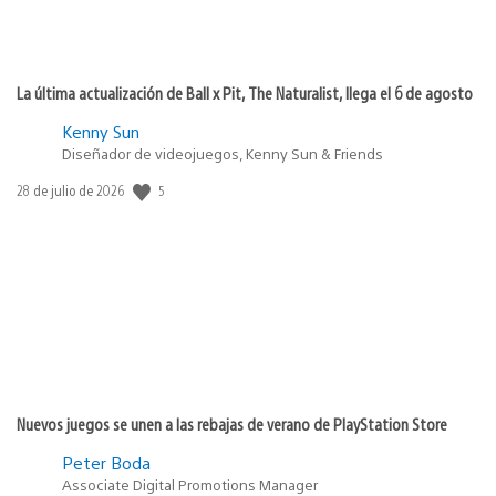
La última actualización de Ball x Pit, The Naturalist, llega el 6 de agosto
Kenny Sun
Diseñador de videojuegos, Kenny Sun & Friends
5
Fecha
28 de julio de 2026
de
publicación:
Nuevos juegos se unen a las rebajas de verano de PlayStation Store
Peter Boda
Associate Digital Promotions Manager