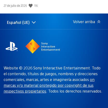
116
Fecha
27 de julio de 2026
de
publicación:
Volver arriba
Español (UE)
Selecciona
Región
una
actual:
región
Sony
Interactive
Entertainment
Website © 2026 Sony Interactive Entertainment. Todo
el contenido, títulos de juegos, nombres y direcciones
comerciales, marcas, artes e imaginería asociados
on
marcas y/o material protegido por copyright de sus
respectivos propietarios
. Todos los derechos reservados.