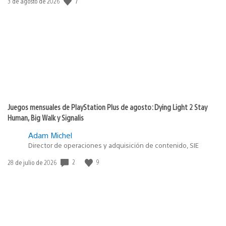
7
Fecha
3 de agosto de 2026
de
publicación:
Juegos mensuales de PlayStation Plus de agosto: Dying Light 2 Stay
Human, Big Walk y Signalis
Adam Michel
Director de operaciones y adquisición de contenido, SIE
2
9
Fecha
28 de julio de 2026
de
publicación: