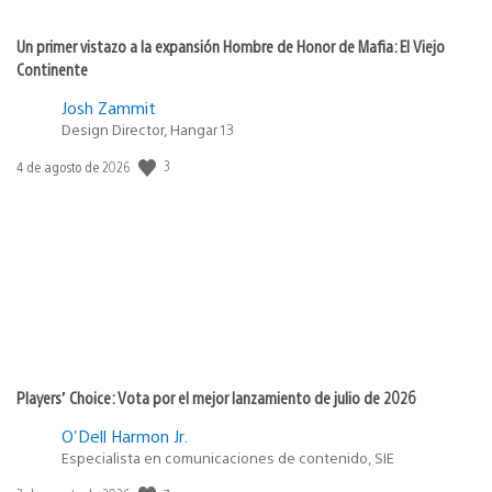
Un primer vistazo a la expansión Hombre de Honor de Mafia: El Viejo
Continente
Josh Zammit
Design Director, Hangar 13
3
Fecha
4 de agosto de 2026
de
publicación:
Players’ Choice: Vota por el mejor lanzamiento de julio de 2026
O'Dell Harmon Jr.
Especialista en comunicaciones de contenido, SIE