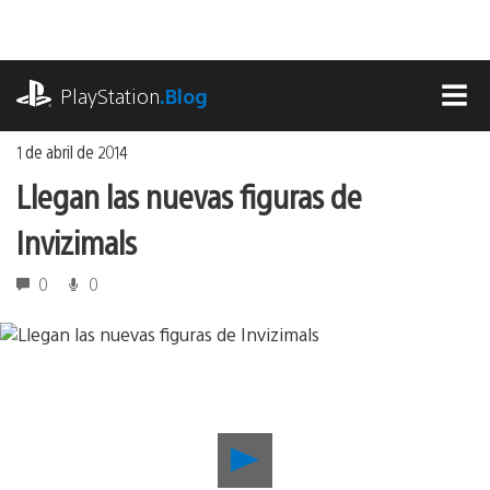
Ir
al
contenido
playstation.com
PlayStation
.Blog
MEN
1 de abril de 2014
Llegan las nuevas figuras de
Invizimals
0
0
Reproducir
Llegan