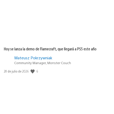
publicación:
Hoy se lanza la demo de Flamecraft, que llegará a PS5 este año
Mateusz Pokrzywniak
Community Manager, Monster Couch
6
Fecha
28 de julio de 2026
de
publicación: