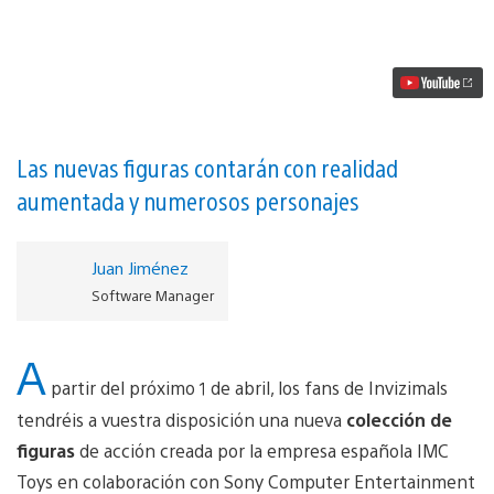
las
nuevas
figuras
de
Invizimals
vídeo
Las nuevas figuras contarán con realidad
aumentada y numerosos personajes
Juan Jiménez
Software Manager
A
partir del próximo 1 de abril, los fans de Invizimals
tendréis a vuestra disposición una nueva
colección de
figuras
de acción creada por la empresa española IMC
Toys en colaboración con Sony Computer Entertainment