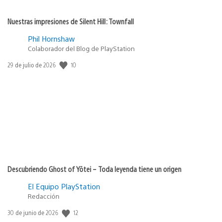
Nuestras impresiones de Silent Hill: Townfall
Phil Hornshaw
Colaborador del Blog de PlayStation
10
Fecha
29 de julio de 2026
de
publicación:
Descubriendo Ghost of Yōtei – Toda leyenda tiene un origen
El Equipo PlayStation
Redacción
12
Fecha
30 de junio de 2026
de