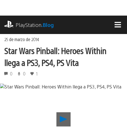
Ir
al
contenido
playstation.com
PlayStation
.Blog
MEN
25 de marzo de 2014
Star Wars Pinball: Heroes Within
llega a PS3, PS4, PS Vita
0
0
1
Reproducir
Star