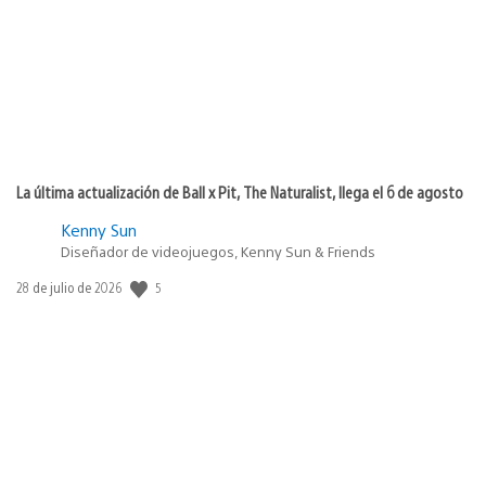
publicación:
La última actualización de Ball x Pit, The Naturalist, llega el 6 de agosto
Kenny Sun
Diseñador de videojuegos, Kenny Sun & Friends
5
Fecha
28 de julio de 2026
de
publicación: