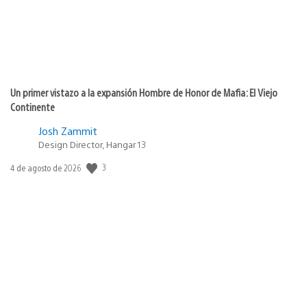
Un primer vistazo a la expansión Hombre de Honor de Mafia: El Viejo
Continente
Josh Zammit
Design Director, Hangar 13
3
Fecha
4 de agosto de 2026
de
publicación: