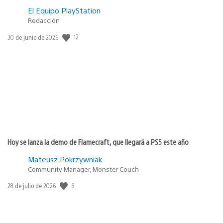
El Equipo PlayStation
Redacción
12
Fecha
30 de junio de 2026
de
publicación:
Hoy se lanza la demo de Flamecraft, que llegará a PS5 este año
Mateusz Pokrzywniak
Community Manager, Monster Couch
6
Fecha
28 de julio de 2026
de
publicación: