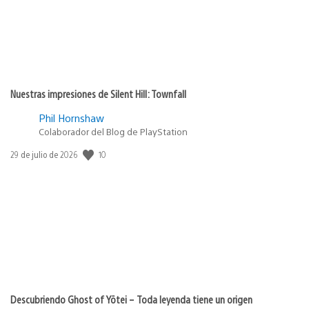
Nuestras impresiones de Silent Hill: Townfall
Phil Hornshaw
Colaborador del Blog de PlayStation
10
Fecha
29 de julio de 2026
de
publicación:
Descubriendo Ghost of Yōtei – Toda leyenda tiene un origen