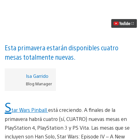
Wars
Pinball:
Heroes
Within
llega
a
PS3,
PS4,
PS
Esta primavera estarán disponibles cuatro
Vita
mesas totalmente nuevas.
vídeo
Isa Garrido
Blog Manager
S
tar Wars Pinball
está creciendo. A finales de la
primavera habrá cuatro (sí, CUATRO) nuevas mesas en
PlayStation 4, PlayStation 3 y PS Vita. Las mesas que se
incluyen son Han Solo, Star Wars: Episode IV – A New