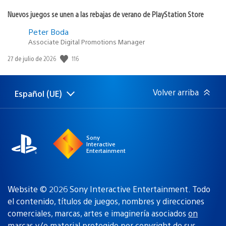
Nuevos juegos se unen a las rebajas de verano de PlayStation Store
Peter Boda
Associate Digital Promotions Manager
116
Fecha
27 de julio de 2026
de
publicación:
Volver arriba
Español (UE)
Selecciona
Región
una
actual:
región
Sony
Interactive
Entertainment
Website © 2026 Sony Interactive Entertainment. Todo
el contenido, títulos de juegos, nombres y direcciones
comerciales, marcas, artes e imaginería asociados
on
marcas y/o material protegido por copyright de sus