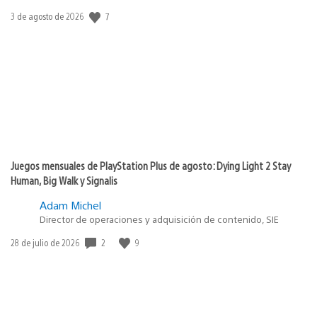
7
Fecha
3 de agosto de 2026
de
publicación:
Juegos mensuales de PlayStation Plus de agosto: Dying Light 2 Stay
Human, Big Walk y Signalis
Adam Michel
Director de operaciones y adquisición de contenido, SIE
2
9
Fecha
28 de julio de 2026
de
publicación: