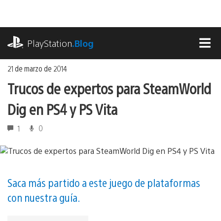
Ir
al
contenido
playstation.com
PlayStation
.Blog
MEN
21 de marzo de 2014
Trucos de expertos para SteamWorld
Dig en PS4 y PS Vita
1
0
Saca más partido a este juego de plataformas
con nuestra guía.