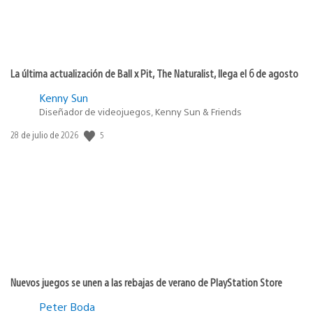
La última actualización de Ball x Pit, The Naturalist, llega el 6 de agosto
Kenny Sun
Diseñador de videojuegos, Kenny Sun & Friends
5
Fecha
28 de julio de 2026
de
publicación:
Nuevos juegos se unen a las rebajas de verano de PlayStation Store
Peter Boda