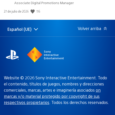
Associate Digital Promotions Manager
116
Fecha
27 de julio de 2026
de
publicación:
Volver arriba
Español (UE)
Selecciona
Región
una
actual:
región
Sony
Interactive
Entertainment
Website © 2026 Sony Interactive Entertainment. Todo
el contenido, títulos de juegos, nombres y direcciones
comerciales, marcas, artes e imaginería asociados
on
marcas y/o material protegido por copyright de sus
respectivos propietarios
. Todos los derechos reservados.