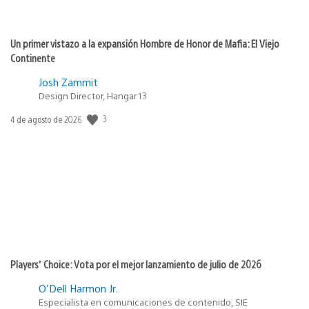
Un primer vistazo a la expansión Hombre de Honor de Mafia: El Viejo
Continente
Josh Zammit
Design Director, Hangar 13
3
Fecha
4 de agosto de 2026
de
publicación:
Players’ Choice: Vota por el mejor lanzamiento de julio de 2026
O'Dell Harmon Jr.
Especialista en comunicaciones de contenido, SIE