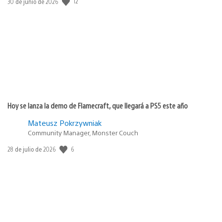
12
Fecha
30 de junio de 2026
de
publicación:
Hoy se lanza la demo de Flamecraft, que llegará a PS5 este año
Mateusz Pokrzywniak
Community Manager, Monster Couch
6
Fecha
28 de julio de 2026
de
publicación: