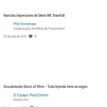
Nuestras impresiones de Silent Hill: Townfall
Phil Hornshaw
Colaborador del Blog de PlayStation
10
Fecha
29 de julio de 2026
de
publicación:
Descubriendo Ghost of Yōtei – Toda leyenda tiene un origen
El Equipo PlayStation
Redacción