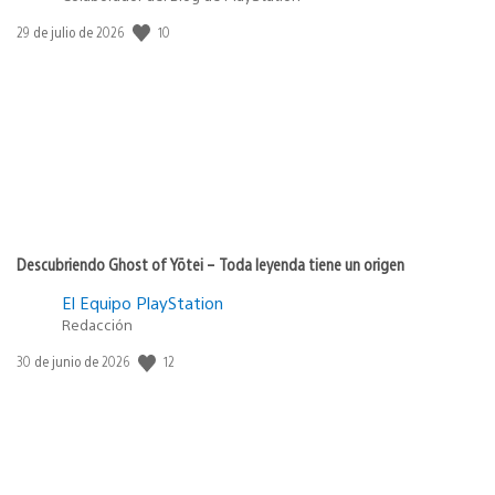
10
Fecha
29 de julio de 2026
de
publicación:
Descubriendo Ghost of Yōtei – Toda leyenda tiene un origen
El Equipo PlayStation
Redacción
12
Fecha
30 de junio de 2026
de
publicación: