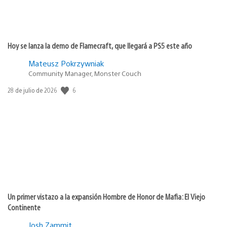
Hoy se lanza la demo de Flamecraft, que llegará a PS5 este año
Mateusz Pokrzywniak
Community Manager, Monster Couch
6
Fecha
28 de julio de 2026
de
publicación:
Un primer vistazo a la expansión Hombre de Honor de Mafia: El Viejo
Continente
Josh Zammit