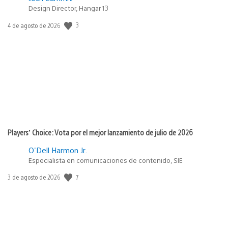
Design Director, Hangar 13
3
Fecha
4 de agosto de 2026
de
publicación:
Players’ Choice: Vota por el mejor lanzamiento de julio de 2026
O'Dell Harmon Jr.
Especialista en comunicaciones de contenido, SIE
7
Fecha
3 de agosto de 2026
de
publicación: