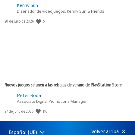
Kenny Sun
Diseñador de videojuegos, Kenny Sun & Friends
5
Fecha
28 de julio de 2026
de
publicación:
Nuevos juegos se unen a las rebajas de verano de PlayStation Store
Peter Boda
Associate Digital Promotions Manager
116
Fecha
27 de julio de 2026
de
publicación:
Volver arriba
Español (UE)
Selecciona
Región