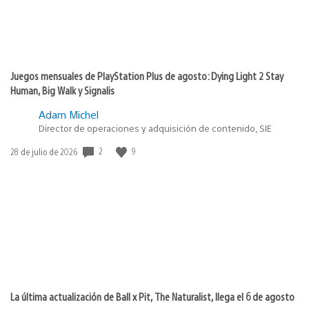
Juegos mensuales de PlayStation Plus de agosto: Dying Light 2 Stay
Human, Big Walk y Signalis
Adam Michel
Director de operaciones y adquisición de contenido, SIE
2
9
Fecha
28 de julio de 2026
de
publicación:
La última actualización de Ball x Pit, The Naturalist, llega el 6 de agosto