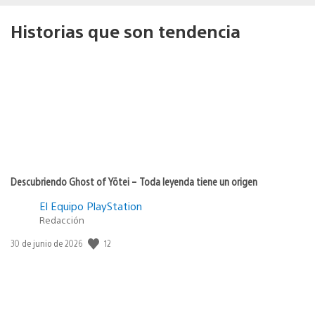
Historias que son tendencia
Descubriendo Ghost of Yōtei – Toda leyenda tiene un origen
El Equipo PlayStation
Redacción
12
Fecha
30 de junio de 2026
de
publicación: