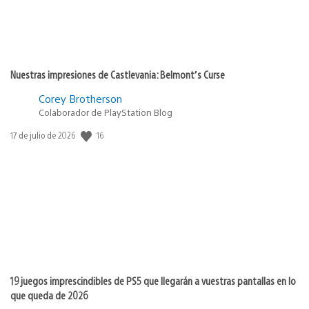
Nuestras impresiones de Castlevania: Belmont’s Curse
Corey Brotherson
Colaborador de PlayStation Blog
16
Fecha
17 de julio de 2026
de
publicación:
19 juegos imprescindibles de PS5 que llegarán a vuestras pantallas en lo
que queda de 2026