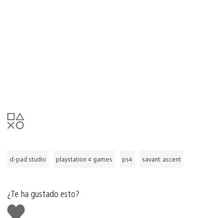
d-pad studio
playstation 4 games
ps4
savant: ascent
¿Te ha gustado esto?
Me
gusta