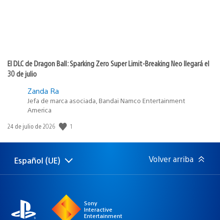
El DLC de Dragon Ball: Sparking Zero Super Limit-Breaking Neo llegará el
30 de julio
Zanda Ra
Jefa de marca asociada, Bandai Namco Entertainment
America
1
Fecha
24 de julio de 2026
de
publicación:
Volver arriba
Español (UE)
Selecciona
Región
una
actual:
región
Sony
Interactive
Entertainment