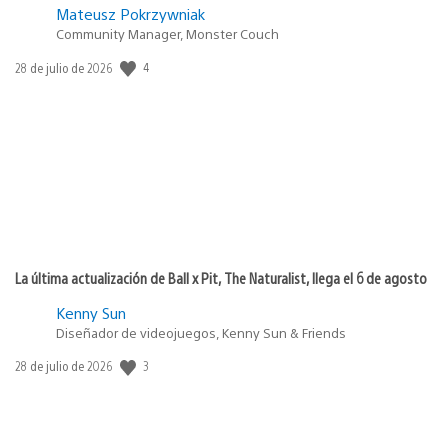
Mateusz Pokrzywniak
Community Manager, Monster Couch
4
Fecha
28 de julio de 2026
de
publicación:
La última actualización de Ball x Pit, The Naturalist, llega el 6 de agosto
Kenny Sun
Diseñador de videojuegos, Kenny Sun & Friends
3
Fecha
28 de julio de 2026
de
publicación: