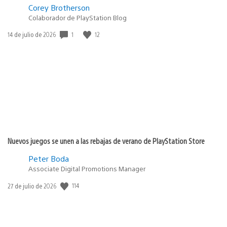
Corey Brotherson
Colaborador de PlayStation Blog
1
12
Fecha
14 de julio de 2026
de
publicación:
Nuevos juegos se unen a las rebajas de verano de PlayStation Store
Peter Boda
Associate Digital Promotions Manager
114
Fecha
27 de julio de 2026
de
publicación: