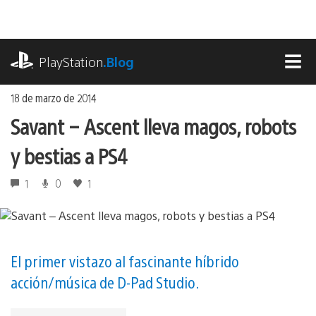
Ir
al
contenido
playstation.com
PlayStation
.Blog
MEN
18 de marzo de 2014
Savant – Ascent lleva magos, robots
y bestias a PS4
1
0
1
El primer vistazo al fascinante híbrido
acción/música de D-Pad Studio.