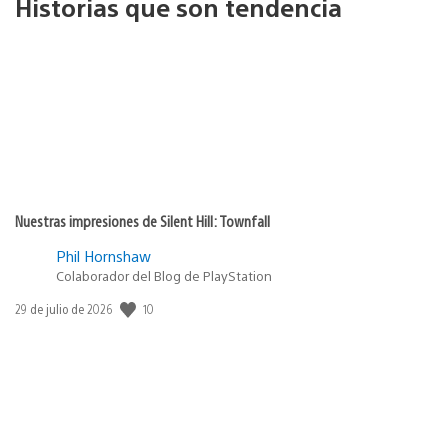
Historias que son tendencia
Nuestras impresiones de Silent Hill: Townfall
Phil Hornshaw
Colaborador del Blog de PlayStation
10
Fecha
29 de julio de 2026
de
publicación: