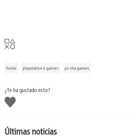
home
playstation 4 games
ps vita games
¿Te ha gustado esto?
Me
gusta
esto
Últimas noticias