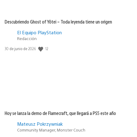
Descubriendo Ghost of Yōtei – Toda leyenda tiene un origen
El Equipo PlayStation
Redacción
12
Fecha
30 de junio de 2026
de
publicación:
Hoy se lanza la demo de Flamecraft, que llegará a PS5 este año
Mateusz Pokrzywniak
Community Manager, Monster Couch