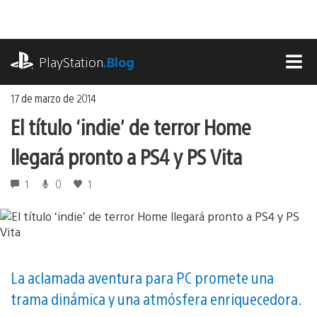
Ir
al
contenido
playstation.com
PlayStation
.Blog
MEN
17 de marzo de 2014
El título ‘indie’ de terror Home
llegará pronto a PS4 y PS Vita
1
0
1
La aclamada aventura para PC promete una
trama dinámica y una atmósfera enriquecedora.