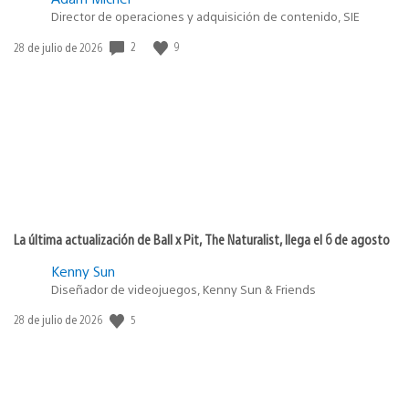
Director de operaciones y adquisición de contenido, SIE
2
9
Fecha
28 de julio de 2026
de
publicación:
La última actualización de Ball x Pit, The Naturalist, llega el 6 de agosto
Kenny Sun
Diseñador de videojuegos, Kenny Sun & Friends
5
Fecha
28 de julio de 2026
de
publicación: