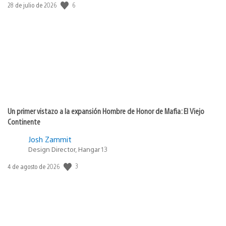
6
Fecha
28 de julio de 2026
de
publicación:
Un primer vistazo a la expansión Hombre de Honor de Mafia: El Viejo
Continente
Josh Zammit
Design Director, Hangar 13
3
Fecha
4 de agosto de 2026
de
publicación: