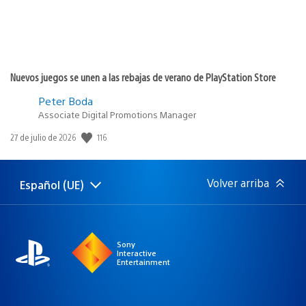
Nuevos juegos se unen a las rebajas de verano de PlayStation Store
Peter Boda
Associate Digital Promotions Manager
116
Fecha
27 de julio de 2026
de
publicación:
Volver arriba
Español (UE)
Selecciona
Región
una
actual:
región
Sony
Interactive
Entertainment