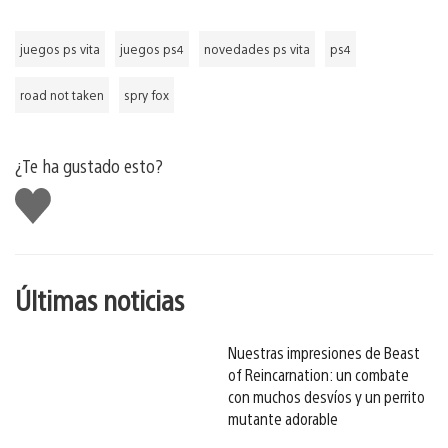
juegos ps vita
juegos ps4
novedades ps vita
ps4
road not taken
spry fox
¿Te ha gustado esto?
Me
gusta
esto
Últimas noticias
Nuestras impresiones de Beast
of Reincarnation: un combate
con muchos desvíos y un perrito
mutante adorable