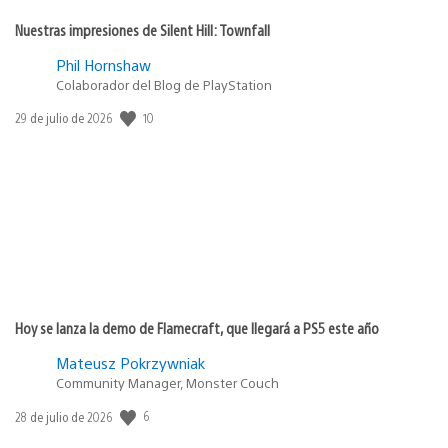
Nuestras impresiones de Silent Hill: Townfall
Phil Hornshaw
Colaborador del Blog de PlayStation
10
Fecha
29 de julio de 2026
de
publicación:
Hoy se lanza la demo de Flamecraft, que llegará a PS5 este año
Mateusz Pokrzywniak
Community Manager, Monster Couch
6
Fecha
28 de julio de 2026
de