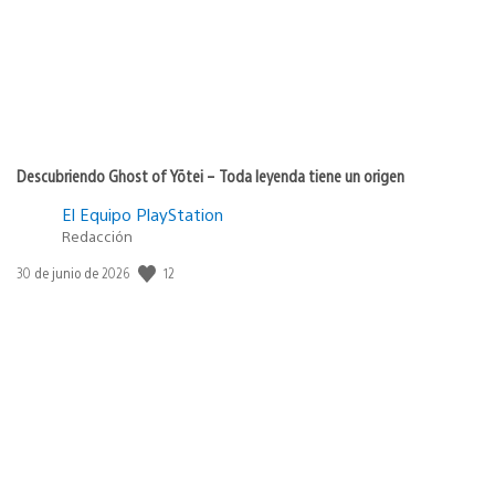
Descubriendo Ghost of Yōtei – Toda leyenda tiene un origen
El Equipo PlayStation
Redacción
12
Fecha
30 de junio de 2026
de
publicación: