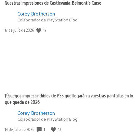
Nuestras impresiones de Castlevania: Belmont’s Curse
Corey Brotherson
Colaborador de PlayStation Blog
17
Fecha
17 de julio de 2026
de
publicación:
19 juegos imprescindibles de PS5 que llegarán a vuestras pantallas en lo
que queda de 2026
Corey Brotherson
Colaborador de PlayStation Blog
1
13
Fecha
14 de julio de 2026
de