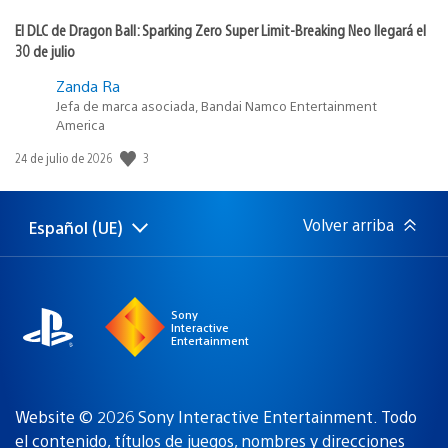
El DLC de Dragon Ball: Sparking Zero Super Limit-Breaking Neo llegará el
30 de julio
Zanda Ra
Jefa de marca asociada, Bandai Namco Entertainment
America
3
Fecha
24 de julio de 2026
de
publicación:
Volver arriba
Español (UE)
Selecciona
Región
una
actual:
región
Sony
Interactive
Entertainment
Website © 2026 Sony Interactive Entertainment. Todo
el contenido, títulos de juegos, nombres y direcciones