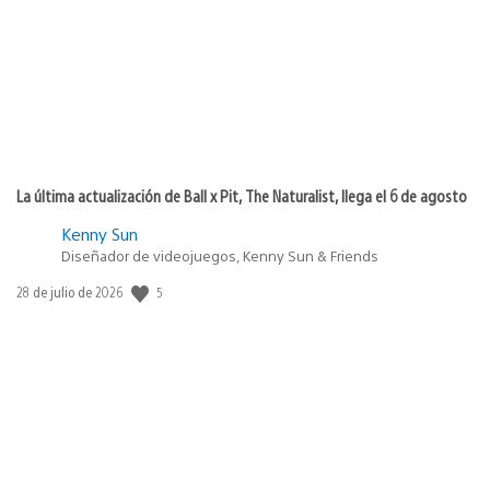
publicación:
La última actualización de Ball x Pit, The Naturalist, llega el 6 de agosto
Kenny Sun
Diseñador de videojuegos, Kenny Sun & Friends
5
Fecha
28 de julio de 2026
de
publicación: