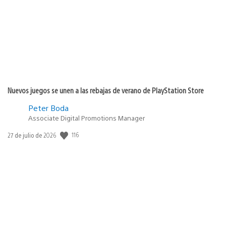
publicación:
Nuevos juegos se unen a las rebajas de verano de PlayStation Store
Peter Boda
Associate Digital Promotions Manager
116
Fecha
27 de julio de 2026
de
publicación: