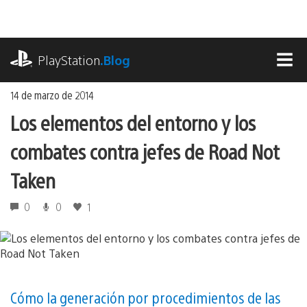
Ir
al
contenido
playstation.com
PlayStation
.Blog
MEN
14 de marzo de 2014
Los elementos del entorno y los
combates contra jefes de Road Not
Taken
0
0
1
Cómo la generación por procedimientos de las