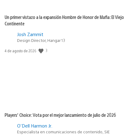
Un primer vistazo a la expansión Hombre de Honor de Mafia: El Viejo
Continente
Josh Zammit
Design Director, Hangar 13
3
Fecha
4 de agosto de 2026
de
publicación:
Players’ Choice: Vota por el mejor lanzamiento de julio de 2026
O'Dell Harmon Jr.
Especialista en comunicaciones de contenido, SIE