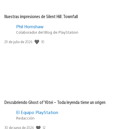
Nuestras impresiones de Silent Hill: Townfall
Phil Hornshaw
Colaborador del Blog de PlayStation
10
Fecha
29 de julio de 2026
de
publicación:
Descubriendo Ghost of Yōtei – Toda leyenda tiene un origen
El Equipo PlayStation
Redacción
12
Fecha
30 de junio de 2026