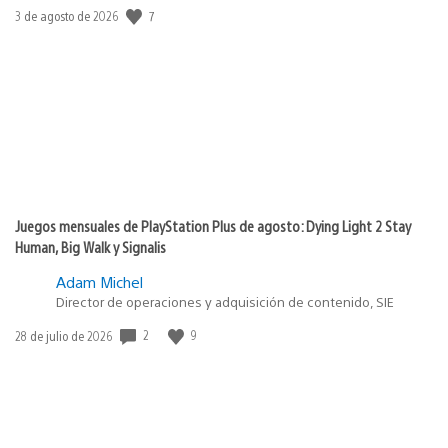
7
Fecha
3 de agosto de 2026
de
publicación:
Juegos mensuales de PlayStation Plus de agosto: Dying Light 2 Stay
Human, Big Walk y Signalis
Adam Michel
Director de operaciones y adquisición de contenido, SIE
2
9
Fecha
28 de julio de 2026
de
publicación: