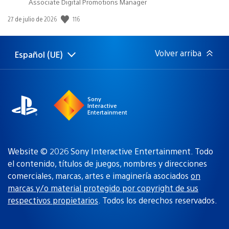
Associate Digital Promotions Manager
116
Fecha
27 de julio de 2026
de
publicación:
Volver arriba
Español (UE)
Selecciona
Región
una
actual:
región
Sony
Interactive
Entertainment
Website © 2026 Sony Interactive Entertainment. Todo
el contenido, títulos de juegos, nombres y direcciones
comerciales, marcas, artes e imaginería asociados
on
marcas y/o material protegido por copyright de sus
respectivos propietarios
. Todos los derechos reservados.