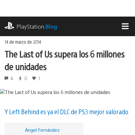
Ir
al
contenido
playstation.com
PlayStation
.Blog
MEN
14 de marzo de 2014
The Last of Us supera los 6 millones
de unidades
4
0
1
Y Left Behind es ya el DLC de PS3 mejor valorado
Ángel Fernández