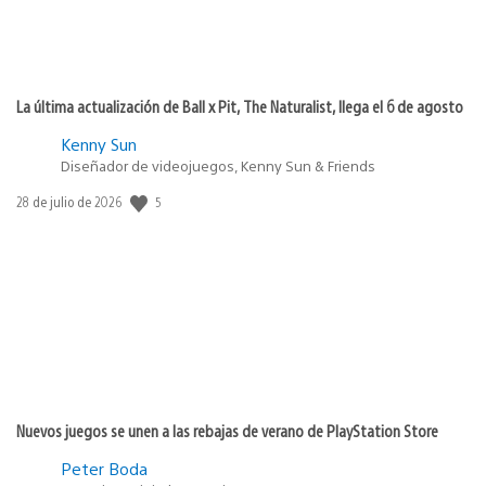
La última actualización de Ball x Pit, The Naturalist, llega el 6 de agosto
Kenny Sun
Diseñador de videojuegos, Kenny Sun & Friends
5
Fecha
28 de julio de 2026
de
publicación:
Nuevos juegos se unen a las rebajas de verano de PlayStation Store
Peter Boda