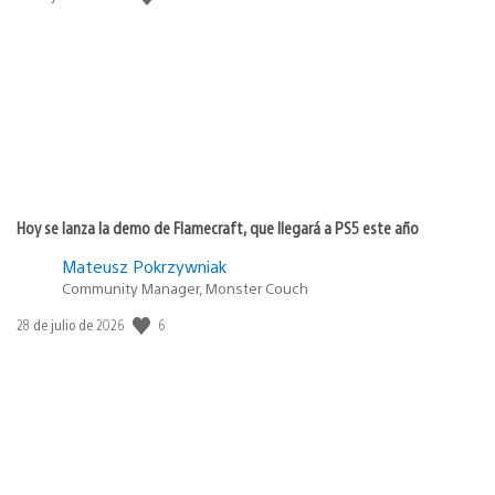
de
publicación:
Hoy se lanza la demo de Flamecraft, que llegará a PS5 este año
Mateusz Pokrzywniak
Community Manager, Monster Couch
6
Fecha
28 de julio de 2026
de
publicación: