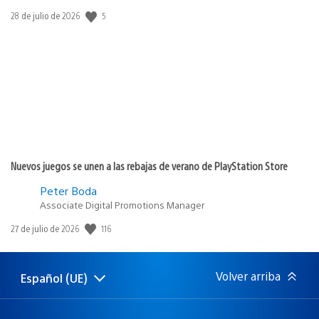
5
Fecha
28 de julio de 2026
de
publicación:
Nuevos juegos se unen a las rebajas de verano de PlayStation Store
Peter Boda
Associate Digital Promotions Manager
116
Fecha
27 de julio de 2026
de
publicación:
Volver arriba
Español (UE)
Selecciona
Región
una
actual:
región