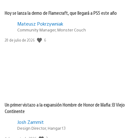
Hoy se lanza la demo de Flamecraft, que llegará a PS5 este año
Mateusz Pokrzywniak
Community Manager, Monster Couch
6
Fecha
28 de julio de 2026
de
publicación:
Un primer vistazo a la expansión Hombre de Honor de Mafia: El Viejo
Continente
Josh Zammit
Design Director, Hangar 13