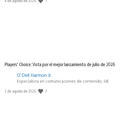
3
Fecha
4 de agosto de 2026
de
publicación:
Players’ Choice: Vota por el mejor lanzamiento de julio de 2026
O'Dell Harmon Jr.
Especialista en comunicaciones de contenido, SIE
7
Fecha
3 de agosto de 2026
de
publicación: