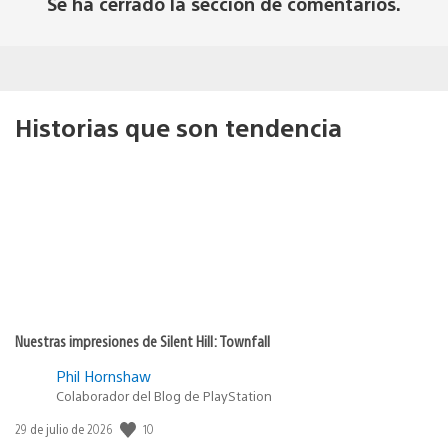
Se ha cerrado la sección de comentarios.
Historias que son tendencia
Nuestras impresiones de Silent Hill: Townfall
Phil Hornshaw
Colaborador del Blog de PlayStation
10
Fecha
29 de julio de 2026
de