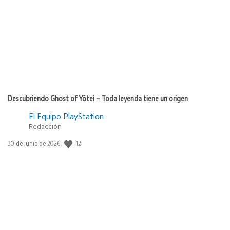
publicación:
Descubriendo Ghost of Yōtei – Toda leyenda tiene un origen
El Equipo PlayStation
Redacción
12
Fecha
30 de junio de 2026
de
publicación: