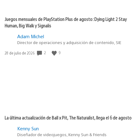
Juegos mensuales de PlayStation Plus de agosto: Dying Light 2 Stay
Human, Big Walk y Signalis
Adam Michel
Director de operaciones y adquisición de contenido, SIE
2
9
Fecha
28 de julio de 2026
de
publicación:
La última actualización de Ball x Pit, The Naturalist, llega el 6 de agosto
Kenny Sun
Diseñador de videojuegos, Kenny Sun & Friends