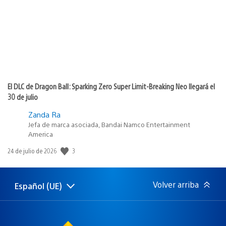
El DLC de Dragon Ball: Sparking Zero Super Limit-Breaking Neo llegará el
30 de julio
Zanda Ra
Jefa de marca asociada, Bandai Namco Entertainment
America
3
Fecha
24 de julio de 2026
de
publicación:
Volver arriba
Español (UE)
Selecciona
Región
una
actual:
región