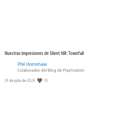
Nuestras impresiones de Silent Hill: Townfall
Phil Hornshaw
Colaborador del Blog de PlayStation
10
Fecha
29 de julio de 2026
de
publicación: