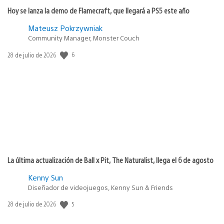
Hoy se lanza la demo de Flamecraft, que llegará a PS5 este año
Mateusz Pokrzywniak
Community Manager, Monster Couch
6
Fecha
28 de julio de 2026
de
publicación:
La última actualización de Ball x Pit, The Naturalist, llega el 6 de agosto
Kenny Sun
Diseñador de videojuegos, Kenny Sun & Friends
5
Fecha
28 de julio de 2026
de
publicación: