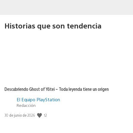
Historias que son tendencia
Descubriendo Ghost of Yōtei – Toda leyenda tiene un origen
El Equipo PlayStation
Redacción
12
Fecha
30 de junio de 2026
de
publicación: