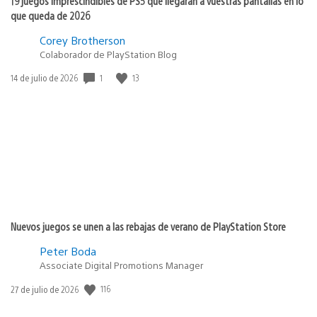
19 juegos imprescindibles de PS5 que llegarán a vuestras pantallas en lo
que queda de 2026
Corey Brotherson
Colaborador de PlayStation Blog
1
13
Fecha
14 de julio de 2026
de
publicación:
Nuevos juegos se unen a las rebajas de verano de PlayStation Store
Peter Boda
Associate Digital Promotions Manager
116
Fecha
27 de julio de 2026
de
publicación: