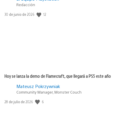
Redacción
12
Fecha
30 de junio de 2026
de
publicación:
Hoy se lanza la demo de Flamecraft, que llegará a PS5 este año
Mateusz Pokrzywniak
Community Manager, Monster Couch
6
Fecha
28 de julio de 2026
de
publicación: