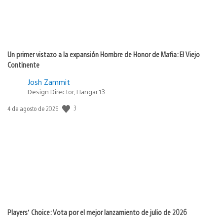
Un primer vistazo a la expansión Hombre de Honor de Mafia: El Viejo
Continente
Josh Zammit
Design Director, Hangar 13
3
Fecha
4 de agosto de 2026
de
publicación:
Players’ Choice: Vota por el mejor lanzamiento de julio de 2026