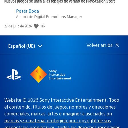
Nuevos juegos se unen a las rebajas de verano de PlayStation Store
Peter Boda
Associate Digital Promotions Manager
116
Fecha
27 de julio de 2026
de
publicación:
Volver arriba
Español (UE)
Selecciona
Región
una
actual:
región
Sony
Interactive
Entertainment
Website © 2026 Sony Interactive Entertainment. Todo
el contenido, títulos de juegos, nombres y direcciones
comerciales, marcas, artes e imaginería asociados
on
marcas y/o material protegido por copyright de sus
respectivos propietarios
. Todos los derechos reservados.