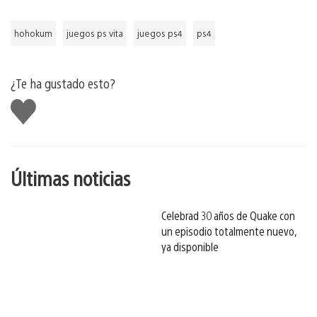
hohokum
juegos ps vita
juegos ps4
ps4
¿Te ha gustado esto?
Me
gusta
esto
Últimas noticias
Celebrad 30 años de Quake con
un episodio totalmente nuevo,
ya disponible