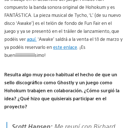
compuesto la banda sonora original de Hohokum y es
FANTÁSTICA. La pieza musical de Tycho, ‘L’ (de su nuevo
disco ‘Awake’) es el telón de fondo de Fun Fair en el
juego y ya se presentó en el tráiler de lanzamiento, que
podéis ver
aquí.
‘Awake’ saldrá a la venta el 18 de marzo y
ya podéis reservarlo en
este enlace
. ¡Es
buenííííííííííííííííísimo!
Resulta algo muy poco habitual el hecho de que un
sello discográfico como Ghostly y un juego como
Hohokum trabajen en colaboración. ¿Cómo surgió la
idea? ¿Qué hizo que quisierais participar en el
proyecto?
Scott Hansen:
Me reuní con Richard