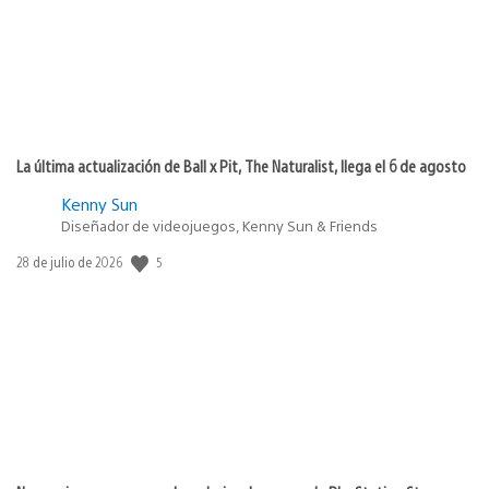
La última actualización de Ball x Pit, The Naturalist, llega el 6 de agosto
Kenny Sun
Diseñador de videojuegos, Kenny Sun & Friends
5
Fecha
28 de julio de 2026
de
publicación: