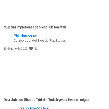
Nuestras impresiones de Silent Hill: Townfall
Phil Hornshaw
Colaborador del Blog de PlayStation
10
Fecha
29 de julio de 2026
de
publicación:
Descubriendo Ghost of Yōtei – Toda leyenda tiene un origen
El Equipo PlayStation