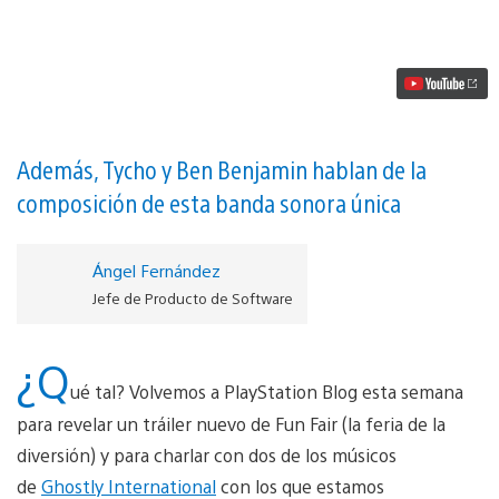
nuevo
tráiler
de
Hohokum
desvela
un
fantástico
nivel
llamado
Además, Tycho y Ben Benjamin hablan de la
Fun
composición de esta banda sonora única
Fair
vídeo
Ángel Fernández
Jefe de Producto de Software
¿Q
ué tal? Volvemos a PlayStation Blog esta semana
para revelar un tráiler nuevo de Fun Fair (la feria de la
diversión) y para charlar con dos de los músicos
de
Ghostly International
con los que estamos