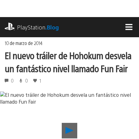
Ir
al
contenido
playstation.com
PlayStation
.Blog
MEN
10 de marzo de 2014
El nuevo tráiler de Hohokum desvela
un fantástico nivel llamado Fun Fair
0
0
1
Reproducir
El