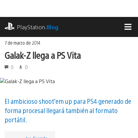
Ir
al
contenido
playstation.com
PlayStation
.Blog
MEN
7 de marzo de 2014
Galak-Z llega a PS Vita
0
0
El ambicioso shoot'em up para PS4 generado de
forma procesal llegará también al formato
portátil.