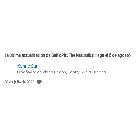
publicación:
La última actualización de Ball x Pit, The Naturalist, llega el 6 de agosto
Kenny Sun
Diseñador de videojuegos, Kenny Sun & Friends
5
Fecha
28 de julio de 2026
de
publicación: