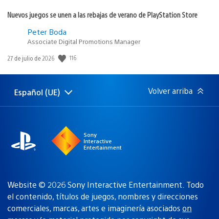
Nuevos juegos se unen a las rebajas de verano de PlayStation Store
Peter Boda
Associate Digital Promotions Manager
116
Fecha
27 de julio de 2026
de
publicación:
Volver arriba
Español (UE)
Selecciona
Región
una
actual:
región
Sony
Interactive
Entertainment
Website © 2026 Sony Interactive Entertainment. Todo
el contenido, títulos de juegos, nombres y direcciones
comerciales, marcas, artes e imaginería asociados
on