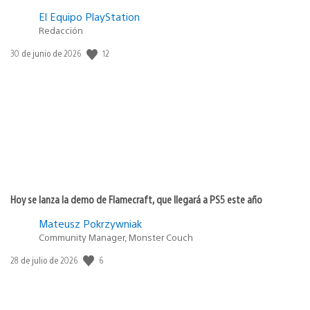
El Equipo PlayStation
Redacción
12
Fecha
30 de junio de 2026
de
publicación:
Hoy se lanza la demo de Flamecraft, que llegará a PS5 este año
Mateusz Pokrzywniak
Community Manager, Monster Couch
6
Fecha
28 de julio de 2026
de
publicación: