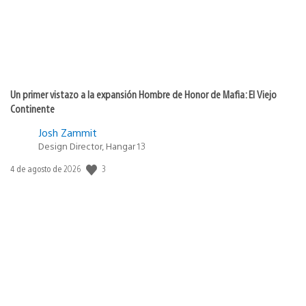
Un primer vistazo a la expansión Hombre de Honor de Mafia: El Viejo
Continente
Josh Zammit
Design Director, Hangar 13
3
Fecha
4 de agosto de 2026
de
publicación: