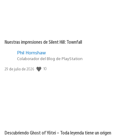
Nuestras impresiones de Silent Hill: Townfall
Phil Hornshaw
Colaborador del Blog de PlayStation
10
Fecha
29 de julio de 2026
de
publicación:
Descubriendo Ghost of Yōtei – Toda leyenda tiene un origen