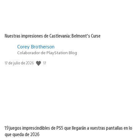
Nuestras impresiones de Castlevania: Belmont’s Curse
Corey Brotherson
Colaborador de PlayStation Blog
17
Fecha
17 de julio de 2026
de
publicación:
19 juegos imprescindibles de PS5 que llegarán a vuestras pantallas en lo
que queda de 2026