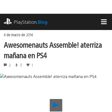
Ir
al
contenido
playstation.com
PlayStation
.Blog
MEN
4 de marzo de 2014
Awesomenauts Assemble! aterriza
mañana en PS4
2
0
1
Reproducir
Awesomenauts