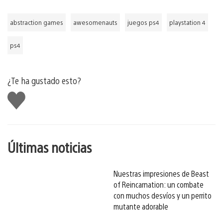
abstraction games
awesomenauts
juegos ps4
playstation 4
ps4
¿Te ha gustado esto?
Me
gusta
esto
Últimas noticias
Nuestras impresiones de Beast
of Reincarnation: un combate
con muchos desvíos y un perrito
mutante adorable