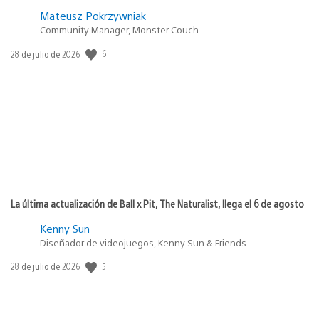
Mateusz Pokrzywniak
Community Manager, Monster Couch
6
Fecha
28 de julio de 2026
de
publicación:
La última actualización de Ball x Pit, The Naturalist, llega el 6 de agosto
Kenny Sun
Diseñador de videojuegos, Kenny Sun & Friends
5
Fecha
28 de julio de 2026
de
publicación: