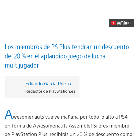
Assemble!
aterriza
mañana
en
PS4
vídeo
Los miembros de PS Plus tendrán un descuento
del 20 % en el aplaudido juego de lucha
multijugador
Eduardo García Prieto
Redactor de PlayStation.es
A
wesomenauts vuelve mañana por todo lo alto a PS4
en forma de Awesomenauts Assemble! Si eres miembro
de PlayStation Plus, recibirás un 20 % de descuento como