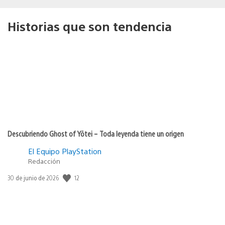
Historias que son tendencia
Descubriendo Ghost of Yōtei – Toda leyenda tiene un origen
El Equipo PlayStation
Redacción
12
Fecha
30 de junio de 2026
de
publicación: