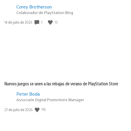
Corey Brotherson
Colaborador de PlayStation Blog
1
13
Fecha
14 de julio de 2026
de
publicación:
Nuevos juegos se unen a las rebajas de verano de PlayStation Store
Peter Boda
Associate Digital Promotions Manager
116
Fecha
27 de julio de 2026
de
publicación: