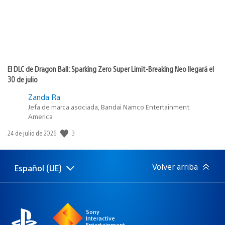
El DLC de Dragon Ball: Sparking Zero Super Limit-Breaking Neo llegará el
30 de julio
Zanda Ra
Jefa de marca asociada, Bandai Namco Entertainment
America
3
Fecha
24 de julio de 2026
de
publicación:
Volver arriba
Español (UE)
Selecciona
Región
una
actual:
región
Sony
Interactive
Entertainment