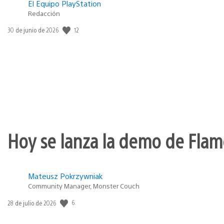
El Equipo PlayStation
Redacción
12
Fecha
30 de junio de 2026
de
publicación:
Hoy se lanza la demo de Flame
Mateusz Pokrzywniak
Community Manager, Monster Couch
6
Fecha
28 de julio de 2026
de
publicación: