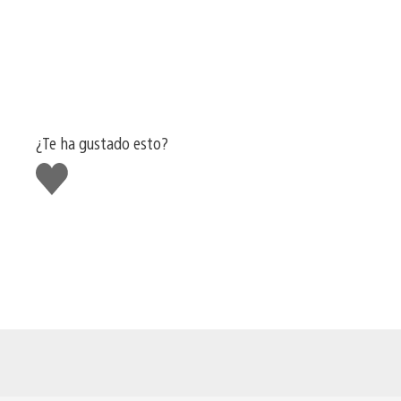
¿Te ha gustado esto?
Me
gusta
esto