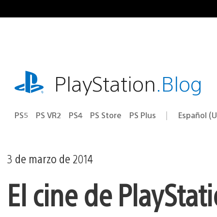
Ir
al
contenido
playstation.com
PlayStation
.Blog
PS5
PS VR2
PS4
PS Store
PS Plus
Español (U
Seleccion
Región
una
actual:
región
3 de marzo de 2014
El cine de PlayStat