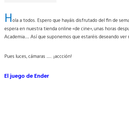
H
ola a todos. Espero que hayáis disfrutado del fin de se
espera en nuestra tienda online «de cine», unas horas desp
Academia… Así que suponemos que estaréis deseando ver m
Pues luces, cámaras …. ¡accción!
El juego de Ender