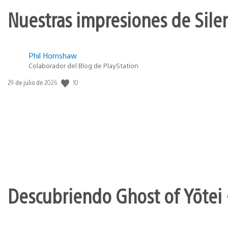
Nuestras impresiones de Silen
Phil Hornshaw
Colaborador del Blog de PlayStation
10
Fecha
29 de julio de 2026
de
publicación:
Descubriendo Ghost of Yōtei 