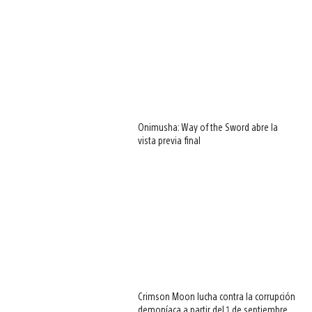
Onimusha: Way of the Sword abre la
vista previa final
Crimson Moon lucha contra la corrupción
demoníaca a partir del 1 de septiembre