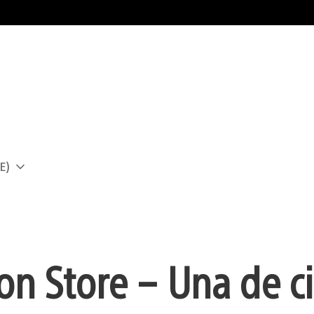
E)
a
ion Store – Una de c