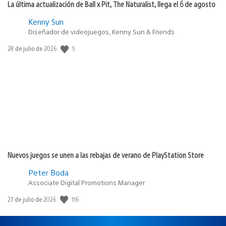
La última actualización de Ball x Pit, The Naturalist, llega el 6 de agosto
Kenny Sun
Diseñador de videojuegos, Kenny Sun & Friends
5
Fecha
28 de julio de 2026
de
publicación:
Nuevos juegos se unen a las rebajas de verano de PlayStation Store
Peter Boda
Associate Digital Promotions Manager
116
Fecha
27 de julio de 2026
de
publicación: