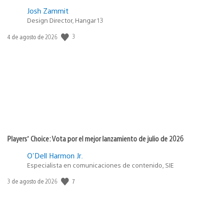
Josh Zammit
Design Director, Hangar 13
3
Fecha
4 de agosto de 2026
de
publicación:
Players’ Choice: Vota por el mejor lanzamiento de julio de 2026
O'Dell Harmon Jr.
Especialista en comunicaciones de contenido, SIE
7
Fecha
3 de agosto de 2026
de
publicación: