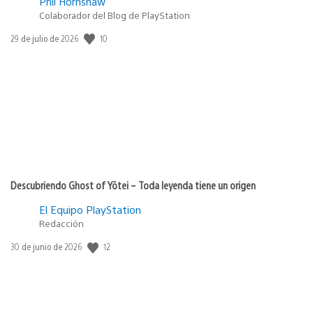
Phil Hornshaw
Colaborador del Blog de PlayStation
10
Fecha
29 de julio de 2026
de
publicación:
Descubriendo Ghost of Yōtei – Toda leyenda tiene un origen
El Equipo PlayStation
Redacción
12
Fecha
30 de junio de 2026
de
publicación: