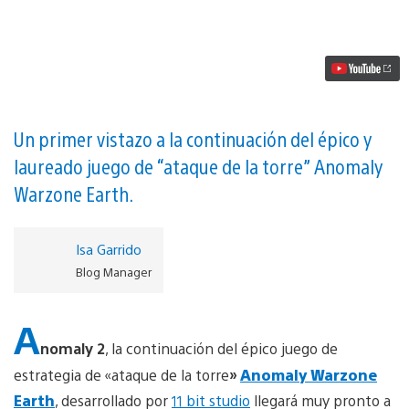
juego
de
estrategia
Anomaly
2
le
echa
el
ojo
Un primer vistazo a la continuación del épico y
a
laureado juego de “ataque de la torre” Anomaly
PS4
vídeo
Warzone Earth.
Isa Garrido
Blog Manager
A
nomaly 2
, la continuación del épico juego de
estrategia de «ataque de la torre
»
Anomaly Warzone
Earth
, desarrollado por
11 bit studio
llegará muy pronto a