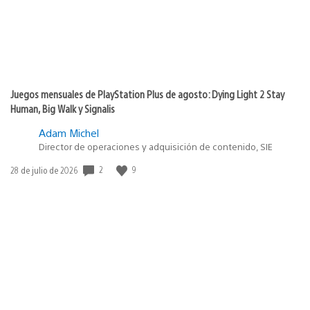
Juegos mensuales de PlayStation Plus de agosto: Dying Light 2 Stay
Human, Big Walk y Signalis
Adam Michel
Director de operaciones y adquisición de contenido, SIE
2
9
Fecha
28 de julio de 2026
de
publicación: