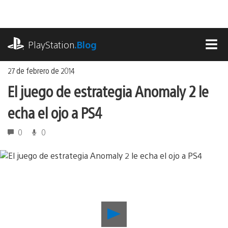
Ir
al
contenido
playstation.com
PlayStation
.Blog
MEN
27 de febrero de 2014
El juego de estrategia Anomaly 2 le
echa el ojo a PS4
0
0
Reproducir
El