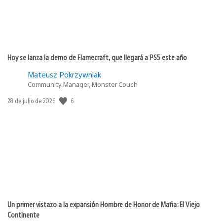
Hoy se lanza la demo de Flamecraft, que llegará a PS5 este año
Mateusz Pokrzywniak
Community Manager, Monster Couch
6
Fecha
28 de julio de 2026
de
publicación:
Un primer vistazo a la expansión Hombre de Honor de Mafia: El Viejo
Continente