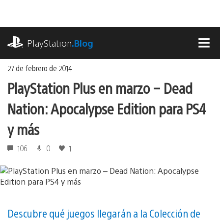
Ir
al
contenido
playstation.com
PlayStation
.Blog
MEN
27 de febrero de 2014
PlayStation Plus en marzo – Dead
Nation: Apocalypse Edition para PS4
y más
106
0
1
Descubre qué juegos llegarán a la Colección de