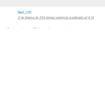
Neil_081
27 de febrero de 2014 tiempo universal coordinado at 14:34
Gracias existenzES, lo tenía en cuenta, pero era porque
tengo dinero en el monedero y quería darle salida xd.
Sobre tu pregunta, que yo sepa el Sound Shapes nunca
ha estado en el plus de Vita. Ahora está para PS4 en
sustitución del Outlast en otros países y según creo es
Cross-buy.
SusOH
27 de febrero de 2014 tiempo universal coordinado at 14:36
«nuestros compañeros de PS Plus trabajan cada mes