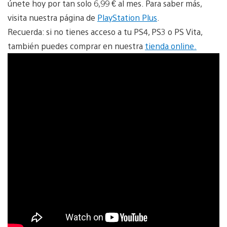
únete hoy por tan solo 6,99 € al mes. Para saber más,
visita nuestra página de
PlayStation Plus
.
Recuerda: si no tienes acceso a tu PS4, PS3 o PS Vita,
también puedes comprar en nuestra
tienda online.