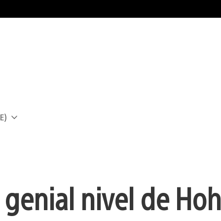
E)
a
 genial nivel de H