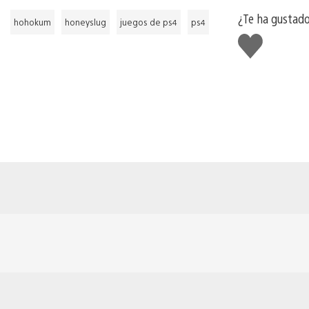
¿Te ha gustad
hohokum
honeyslug
juegos de ps4
ps4
Me
gusta
esto