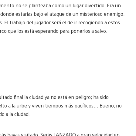
omento no se planteaba como un lugar divertido. Era un
ro donde estarías bajo el ataque de un misterioso enemigo.
. El trabajo del jugador será el de ir recogiendo a estos
co que los está esperando para ponerlos a salvo.
tado final la ciudad ya no está en peligro; ha sido
elto a la urbe y viven tiempos más pacíficos… Bueno, no
do a la ciudad.
amás hayas visitado. Serás LANZADO a gran velocidad en