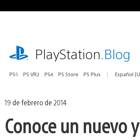
Ir
al
contenido
playstation.com
PlayStation
.Blog
PS5
PS VR2
PS4
PS Store
PS Plus
Español (U
Seleccion
Región
una
actual:
región
19 de febrero de 2014
Conoce un nuevo y