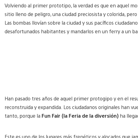
Volviendo al primer prototipo, la verdad es que en aquel m
sitio lleno de peligro, una ciudad preciosista y colorida, pe
Las bombas llovían sobre la ciudad y sus pacíficos ciudadanos
desafortunados habitantes y mandarlos en un ferry a un bar
Han pasado tres años de aquel primer protogipo y en el resul
reconstruida y expandida. Los ciudadanos originales han vu
tanto, porque la
Fun Fair (la Feria de la diversión)
ha llega
Este es uno de los lugares más frenéticos y alocados que j