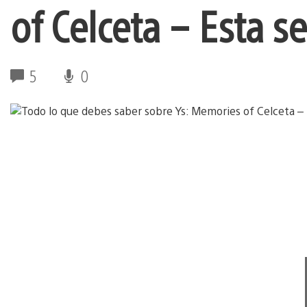
of Celceta – Esta s
5
0