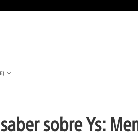
E)
a
 saber sobre Ys: Me