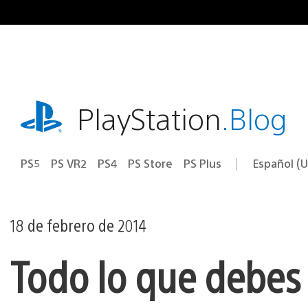
Ir
al
contenido
playstation.com
PlayStation
.Blog
PS5
PS VR2
PS4
PS Store
PS Plus
Español (U
Seleccion
Región
una
actual:
región
18 de febrero de 2014
Todo lo que debes