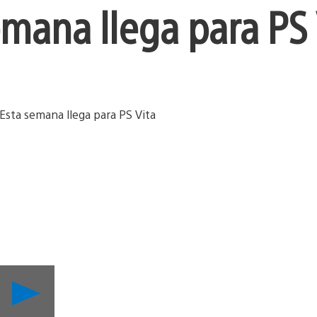
emana llega para PS 
Reproducir
Todo
lo