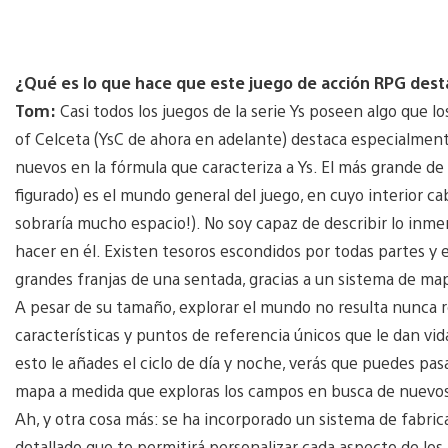
¿Qué es lo que hace que este juego de acción RPG des
Tom:
Casi todos los juegos de la serie Ys poseen algo que l
of Celceta (YsC de ahora en adelante) destaca especialme
nuevos en la fórmula que caracteriza a Ys. El más grande de
figurado) es el mundo general del juego, en cuyo interior c
sobraría mucho espacio!). No soy capaz de describir lo inme
hacer en él. Existen tesoros escondidos por todas partes y 
grandes franjas de una sentada, gracias a un sistema de ma
A pesar de su tamaño, explorar el mundo no resulta nunca re
características y puntos de referencia únicos que le dan vida 
esto le añades el ciclo de día y noche, verás que puedes pa
mapa a medida que exploras los campos en busca de nuevos
Ah, y otra cosa más: se ha incorporado un sistema de fabr
detallado que te permitirá personalizar cada aspecto de lo