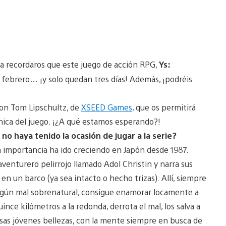
a recordaros que este juego de acción RPG,
Ys:
de febrero… ¡y solo quedan tres días! Además, ¡podréis
 con Tom Lipschultz, de
XSEED Games
, que os permitirá
nica del juego. ¡¿A qué estamos esperando?!
no haya tenido la ocasión de jugar a la serie?
a importancia ha ido creciendo en Japón desde 1987.
venturero pelirrojo llamado Adol Christin y narra sus
en un barco (ya sea intacto o hecho trizas). Allí, siempre
algún mal sobrenatural, consigue enamorar locamente a
ce kilómetros a la redonda, derrota el mal, los salva a
 esas jóvenes bellezas, con la mente siempre en busca de