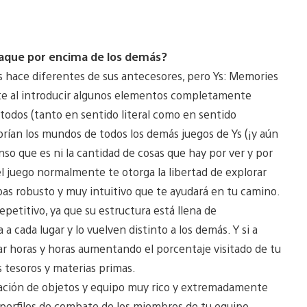
taque por encima de los demás?
os hace diferentes de sus antecesores, pero Ys: Memories
nte al introducir algunos elementos completamente
 todos (tanto en sentido literal como en sentido
abrían los mundos de todos los demás juegos de Ys (¡y aún
nso que es ni la cantidad de cosas que hay por ver y por
el juego normalmente te otorga la libertad de explorar
pas robusto y muy intuitivo que te ayudará en tu camino.
petitivo, ya que su estructura está llena de
a cada lugar y lo vuelven distinto a los demás. Y si a
sar horas y horas aumentando el porcentaje visitado de tu
 tesoros y materias primas.
icación de objetos y equipo muy rico y extremadamente
s perfiles de combate de los miembros de tu equipo.