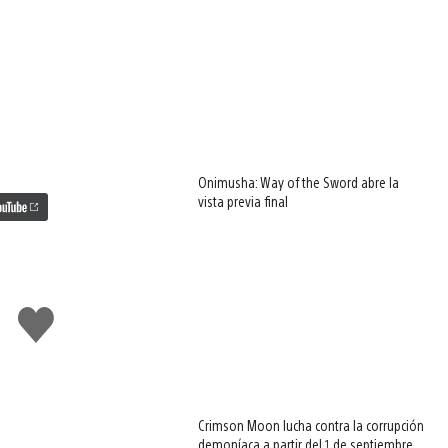
Onimusha: Way of the Sword abre la
vista previa final
Me
gusta
esto
Crimson Moon lucha contra la corrupción
demoníaca a partir del 1 de septiembre