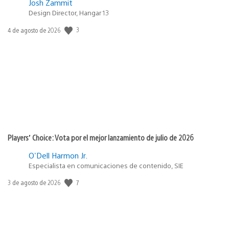
Josh Zammit
Design Director, Hangar 13
3
Fecha
4 de agosto de 2026
de
publicación:
Players’ Choice: Vota por el mejor lanzamiento de julio de 2026
O'Dell Harmon Jr.
Especialista en comunicaciones de contenido, SIE
7
Fecha
3 de agosto de 2026
de
publicación: