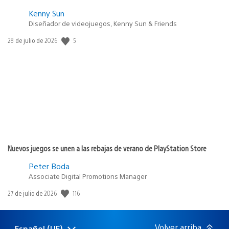
Kenny Sun
Diseñador de videojuegos, Kenny Sun & Friends
5
Fecha
28 de julio de 2026
de
publicación:
Nuevos juegos se unen a las rebajas de verano de PlayStation Store
Peter Boda
Associate Digital Promotions Manager
116
Fecha
27 de julio de 2026
de
publicación:
Volver arriba
Español (UE)