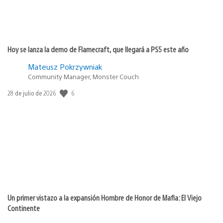
Hoy se lanza la demo de Flamecraft, que llegará a PS5 este año
Mateusz Pokrzywniak
Community Manager, Monster Couch
6
Fecha
28 de julio de 2026
de
publicación:
Un primer vistazo a la expansión Hombre de Honor de Mafia: El Viejo
Continente