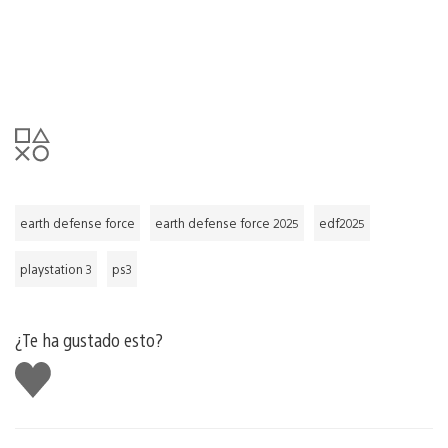
earth defense force
earth defense force 2025
edf2025
playstation 3
ps3
¿Te ha gustado esto?
Me
gusta
esto