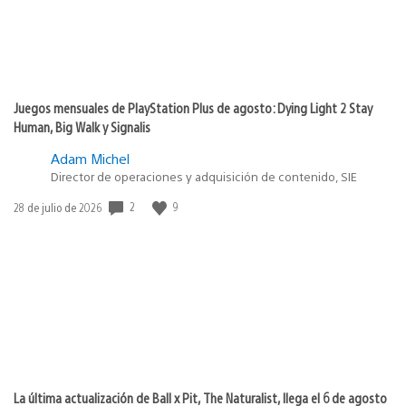
Juegos mensuales de PlayStation Plus de agosto: Dying Light 2 Stay
Human, Big Walk y Signalis
Adam Michel
Director de operaciones y adquisición de contenido, SIE
2
9
Fecha
28 de julio de 2026
de
publicación:
La última actualización de Ball x Pit, The Naturalist, llega el 6 de agosto