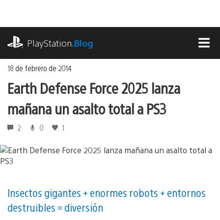
Ir
al
contenido
playstation.com
PlayStation
.Blog
MEN
18 de febrero de 2014
Earth Defense Force 2025 lanza
mañana un asalto total a PS3
2
0
1
Insectos gigantes + enormes robots + entornos
destruibles = diversión