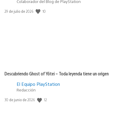
Colaborador del Blog de PlayStation
10
Fecha
29 de julio de 2026
de
publicación:
Descubriendo Ghost of Yōtei – Toda leyenda tiene un origen
El Equipo PlayStation
Redacción
12
Fecha
30 de junio de 2026
de
publicación: