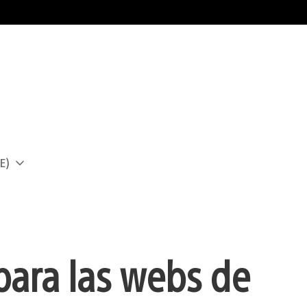
E)
a
para las webs de