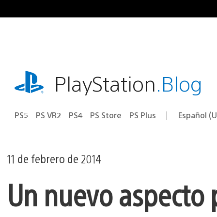
Ir
al
contenido
playstation.com
PlayStation
.Blog
PS5
PS VR2
PS4
PS Store
PS Plus
Español (U
Seleccion
Región
una
actual:
región
11 de febrero de 2014
Un nuevo aspecto 