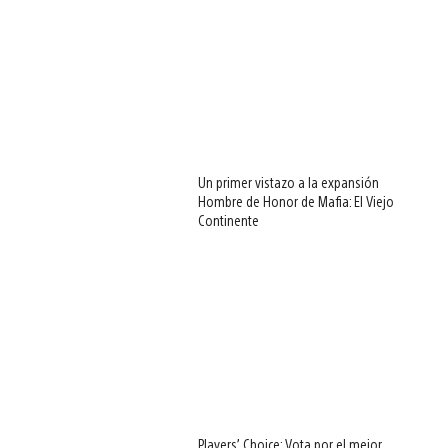
Un primer vistazo a la expansión
Hombre de Honor de Mafia: El Viejo
Continente
Players’ Choice: Vota por el mejor