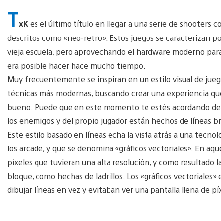
T
xK
es el último título en llegar a una serie de shooters 
descritos como «neo-retro». Estos juegos se caracterizan por
vieja escuela, pero aprovechando el hardware moderno para 
era posible hacer hace mucho tiempo.
Muy frecuentemente se inspiran en un estilo visual de juego
técnicas más modernas, buscando crear una experiencia qu
bueno. Puede que en este momento te estés acordando d
los enemigos y del propio jugador están hechos de líneas br
Este estilo basado en líneas echa la vista atrás a una tecnol
los arcade, y que se denomina «gráficos vectoriales». En a
píxeles que tuvieran una alta resolución, y como resultado 
bloque, como hechas de ladrillos. Los «gráficos vectoriales»
dibujar líneas en vez y evitaban ver una pantalla llena de pí