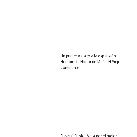
Un primer vistazo a la expansión
Hombre de Honor de Mafia: El Viejo
Continente
Players’ Choice: Vota por el mejor