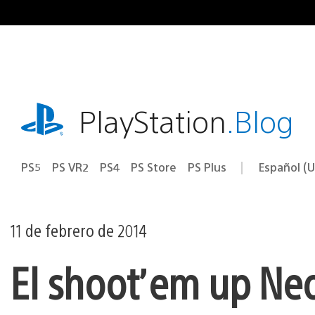
Ir
al
contenido
playstation.com
PlayStation
.Blog
PS5
PS VR2
PS4
PS Store
PS Plus
Español (U
Seleccion
Región
una
actual:
región
11 de febrero de 2014
El shoot’em up Neo-