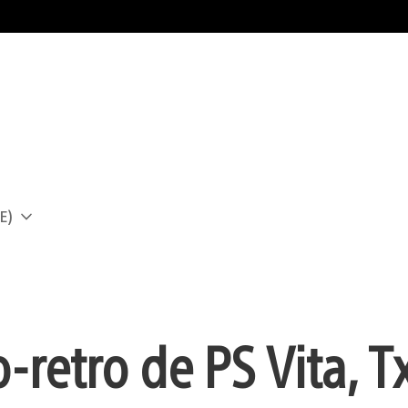
E)
a
retro de PS Vita, Tx