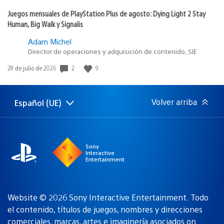
Juegos mensuales de PlayStation Plus de agosto: Dying Light 2 Stay
Human, Big Walk y Signalis
Adam Michel
Director de operaciones y adquisición de contenido, SIE
2
9
Fecha
28 de julio de 2026
de
publicación:
Volver arriba
Español (UE)
Selecciona
Región
una
actual:
región
Sony
Interactive
Entertainment
Website © 2026 Sony Interactive Entertainment. Todo
el contenido, títulos de juegos, nombres y direcciones
comerciales, marcas, artes e imaginería asociados
on