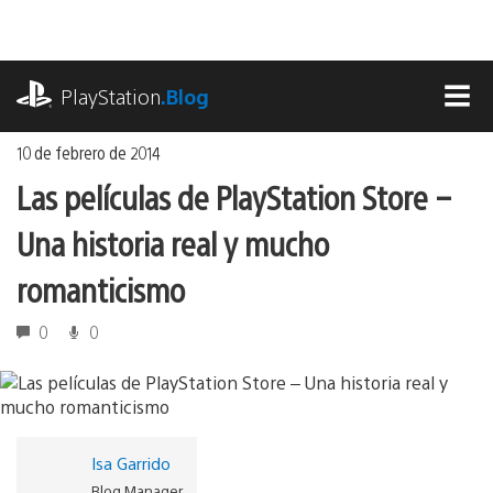
Ir
al
contenido
playstation.com
PlayStation
.Blog
MEN
10 de febrero de 2014
Las películas de PlayStation Store –
Una historia real y mucho
romanticismo
0
0
Isa Garrido
Blog Manager