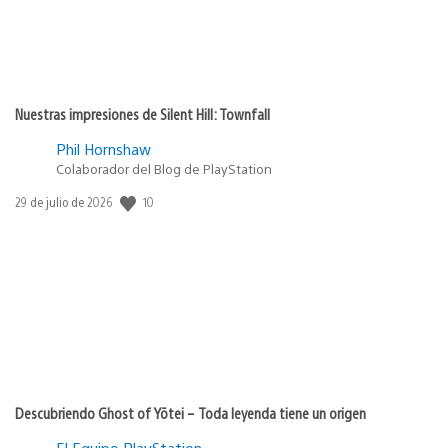
Nuestras impresiones de Silent Hill: Townfall
Phil Hornshaw
Colaborador del Blog de PlayStation
10
Fecha
29 de julio de 2026
de
publicación:
Descubriendo Ghost of Yōtei – Toda leyenda tiene un origen
El Equipo PlayStation