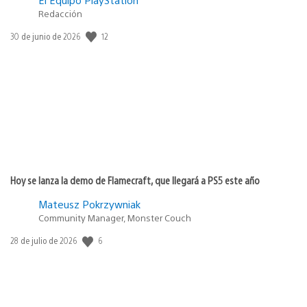
Redacción
12
Fecha
30 de junio de 2026
de
publicación:
Hoy se lanza la demo de Flamecraft, que llegará a PS5 este año
Mateusz Pokrzywniak
Community Manager, Monster Couch
6
Fecha
28 de julio de 2026
de
publicación: