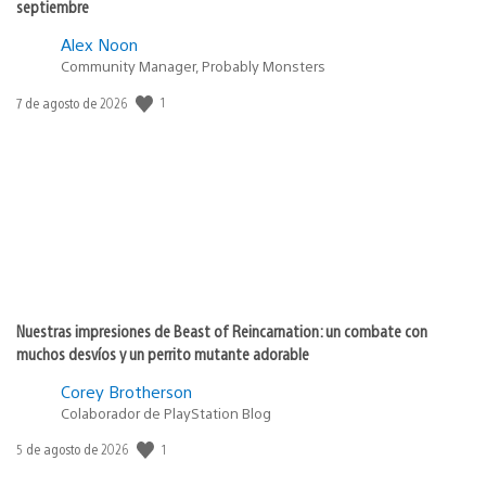
septiembre
Alex Noon
Community Manager, Probably Monsters
1
Fecha
7 de agosto de 2026
de
publicación:
Nuestras impresiones de Beast of Reincarnation: un combate con
muchos desvíos y un perrito mutante adorable
Corey Brotherson
Colaborador de PlayStation Blog
1
Fecha
5 de agosto de 2026
de