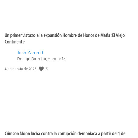
Un primer vistazo a la expansión Hombre de Honor de Mafia: El Viejo
Continente
Josh Zammit
Design Director, Hangar 13
3
Fecha
4 de agosto de 2026
de
publicación:
Crimson Moon lucha contra la corrupción demoníaca a partir del 1 de