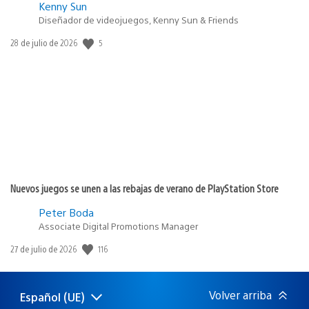
Kenny Sun
Diseñador de videojuegos, Kenny Sun & Friends
5
Fecha
28 de julio de 2026
de
publicación:
Nuevos juegos se unen a las rebajas de verano de PlayStation Store
Peter Boda
Associate Digital Promotions Manager
116
Fecha
27 de julio de 2026
de
publicación:
Volver arriba
Español (UE)
Selecciona
Región