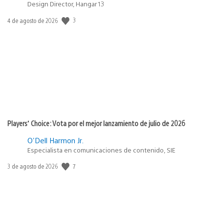
Design Director, Hangar 13
3
Fecha
4 de agosto de 2026
de
publicación:
Players’ Choice: Vota por el mejor lanzamiento de julio de 2026
O'Dell Harmon Jr.
Especialista en comunicaciones de contenido, SIE
7
Fecha
3 de agosto de 2026
de
publicación: