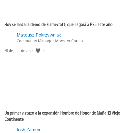
Hoy se lanza la demo de Flamecraft, que llegará a PS5 este año
Mateusz Pokrzywniak
Community Manager, Monster Couch
6
Fecha
28 de julio de 2026
de
publicación:
Un primer vistazo a la expansión Hombre de Honor de Mafia: El Viejo
Continente
Josh Zammit