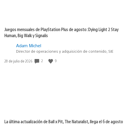
Juegos mensuales de PlayStation Plus de agosto: Dying Light 2 Stay
Human, Big Walk y Signalis
Adam Michel
Director de operaciones y adquisición de contenido, SIE
2
9
Fecha
28 de julio de 2026
de
publicación:
La última actualización de Ball x Pit, The Naturalist, llega el 6 de agosto