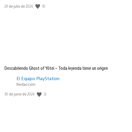
10
Fecha
29 de julio de 2026
de
publicación:
Descubriendo Ghost of Yōtei – Toda leyenda tiene un origen
El Equipo PlayStation
Redacción
12
Fecha
30 de junio de 2026
de
publicación: