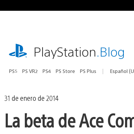
Ir
al
contenido
playstation.com
PlayStation
.Blog
PS5
PS VR2
PS4
PS Store
PS Plus
Español (U
Seleccion
Región
una
actual:
región
31 de enero de 2014
La beta de Ace Comb