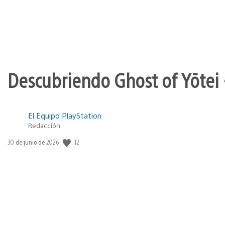
Descubriendo Ghost of Yōtei 
El Equipo PlayStation
Redacción
12
Fecha
30 de junio de 2026
de
publicación: