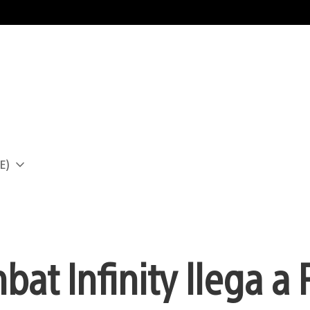
E)
a
at Infinity llega a 