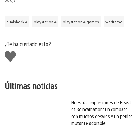
dualshock 4
playstation 4
playstation 4 games
warframe
¿Te ha gustado esto?
Me
gusta
esto
Últimas noticias
Nuestras impresiones de Beast
of Reincarnation: un combate
con muchos desvíos y un perrito
mutante adorable