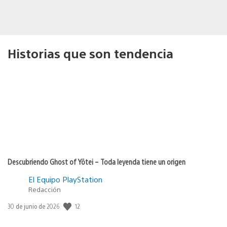
Historias que son tendencia
Descubriendo Ghost of Yōtei – Toda leyenda tiene un origen
El Equipo PlayStation
Redacción
12
Fecha
30 de junio de 2026
de
publicación: