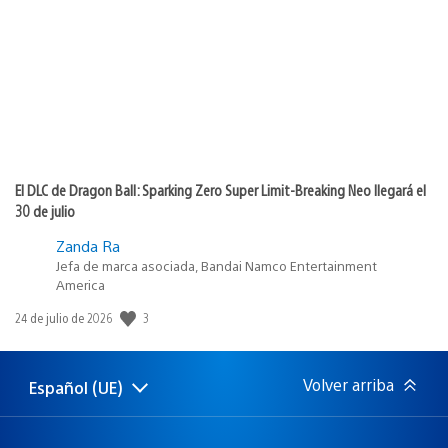
publicación:
El DLC de Dragon Ball: Sparking Zero Super Limit-Breaking Neo llegará el
30 de julio
Zanda Ra
Jefa de marca asociada, Bandai Namco Entertainment
America
3
Fecha
24 de julio de 2026
de
publicación:
Volver arriba
Español (UE)
Selecciona
Región
una
actual:
región