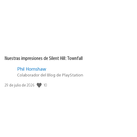
publicación:
Nuestras impresiones de Silent Hill: Townfall
Phil Hornshaw
Colaborador del Blog de PlayStation
10
Fecha
29 de julio de 2026
de
publicación: