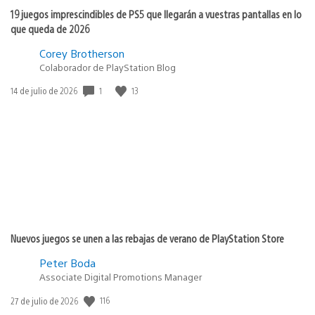
19 juegos imprescindibles de PS5 que llegarán a vuestras pantallas en lo
que queda de 2026
Corey Brotherson
Colaborador de PlayStation Blog
1
13
Fecha
14 de julio de 2026
de
publicación:
Nuevos juegos se unen a las rebajas de verano de PlayStation Store
Peter Boda
Associate Digital Promotions Manager
116
Fecha
27 de julio de 2026
de