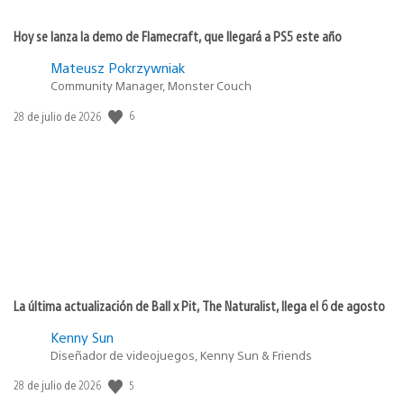
Hoy se lanza la demo de Flamecraft, que llegará a PS5 este año
Mateusz Pokrzywniak
Community Manager, Monster Couch
6
Fecha
28 de julio de 2026
de
publicación:
La última actualización de Ball x Pit, The Naturalist, llega el 6 de agosto
Kenny Sun
Diseñador de videojuegos, Kenny Sun & Friends
5
Fecha
28 de julio de 2026
de