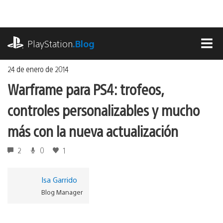
Ir
al
contenido
playstation.com
PlayStation
.Blog
MEN
24 de enero de 2014
Warframe para PS4: trofeos,
controles personalizables y mucho
más con la nueva actualización
2
0
1
Isa Garrido
Blog Manager