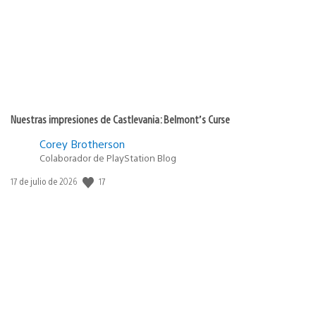
Nuestras impresiones de Castlevania: Belmont’s Curse
Corey Brotherson
Colaborador de PlayStation Blog
17
Fecha
17 de julio de 2026
de
publicación: