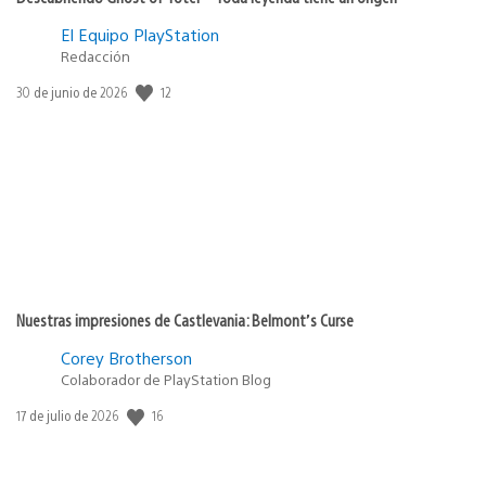
El Equipo PlayStation
Redacción
12
Fecha
30 de junio de 2026
de
publicación:
Nuestras impresiones de Castlevania: Belmont’s Curse
Corey Brotherson
Colaborador de PlayStation Blog
16
Fecha
17 de julio de 2026
de
publicación: