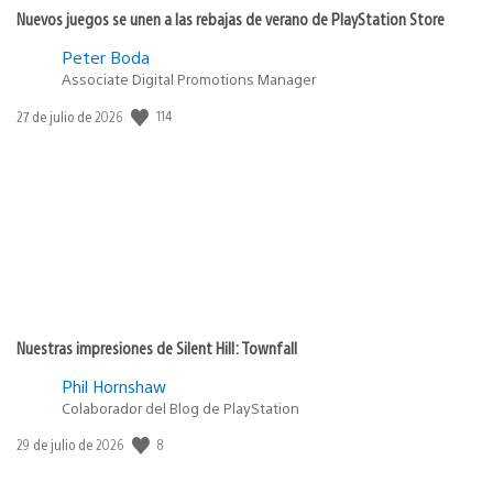
Nuevos juegos se unen a las rebajas de verano de PlayStation Store
Peter Boda
Associate Digital Promotions Manager
114
Fecha
27 de julio de 2026
de
publicación:
Nuestras impresiones de Silent Hill: Townfall
Phil Hornshaw
Colaborador del Blog de PlayStation
8
Fecha
29 de julio de 2026
de
publicación: