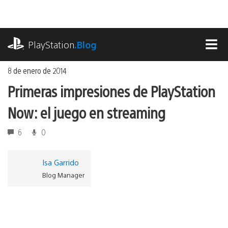
Ir
al
contenido
playstation.com
PlayStation
.Blog
MEN
8 de enero de 2014
Primeras impresiones de PlayStation
Now: el juego en streaming
6
0
Isa Garrido
Blog Manager