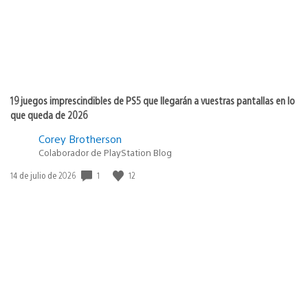
19 juegos imprescindibles de PS5 que llegarán a vuestras pantallas en lo
que queda de 2026
Corey Brotherson
Colaborador de PlayStation Blog
1
12
Fecha
14 de julio de 2026
de
publicación: