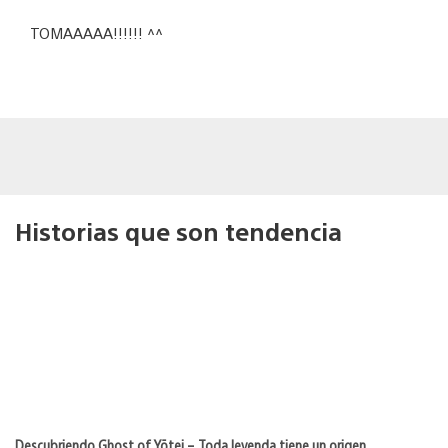
TOMAAAAA!!!!!! ^^
Historias que son tendencia
Descubriendo Ghost of Yōtei – Toda leyenda tiene un origen