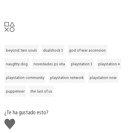
beyond: two souls
dualshock 3
god of war ascension
naughty dog
novedades ps vita
playstation 3
playstation 4
playstation community
playstation network
playstation now
puppeteer
the last of us
¿Te ha gustado esto?
Me
gusta
esto