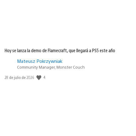
Hoy se lanza la demo de Flamecraft, que llegará a PS5 este año
Mateusz Pokrzywniak
Community Manager, Monster Couch
4
Fecha
28 de julio de 2026
de
publicación: