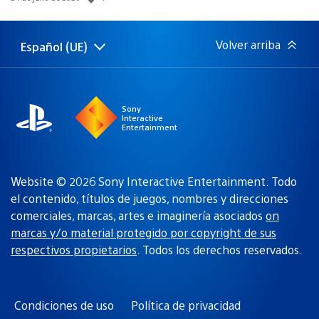
de
publicación:
Volver arriba
Español (UE)
Selecciona
Región
una
actual:
región
Sony
Interactive
Entertainment
Website © 2026 Sony Interactive Entertainment. Todo
el contenido, títulos de juegos, nombres y direcciones
comerciales, marcas, artes e imaginería asociados
on
marcas y/o material protegido por copyright de sus
respectivos propietarios
. Todos los derechos reservados.
Condiciones de uso
Política de privacidad