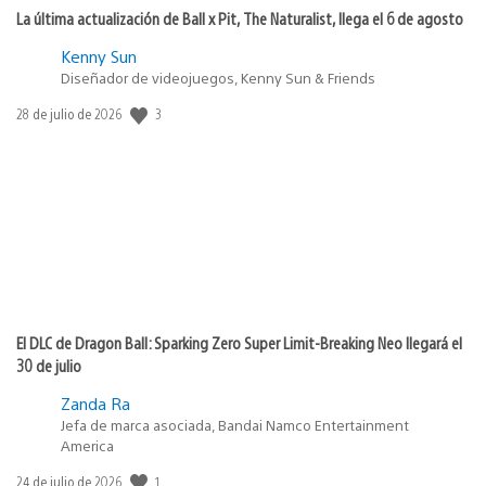
La última actualización de Ball x Pit, The Naturalist, llega el 6 de agosto
Kenny Sun
Diseñador de videojuegos, Kenny Sun & Friends
3
Fecha
28 de julio de 2026
de
publicación:
El DLC de Dragon Ball: Sparking Zero Super Limit-Breaking Neo llegará el
30 de julio
Zanda Ra
Jefa de marca asociada, Bandai Namco Entertainment
America
1
Fecha
24 de julio de 2026