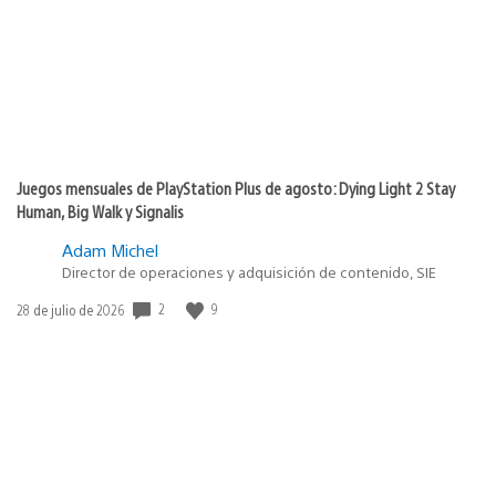
Juegos mensuales de PlayStation Plus de agosto: Dying Light 2 Stay
Human, Big Walk y Signalis
Adam Michel
Director de operaciones y adquisición de contenido, SIE
2
9
Fecha
28 de julio de 2026
de
publicación: