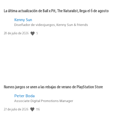
La última actualización de Ball x Pit, The Naturalist, llega el 6 de agosto
Kenny Sun
Diseñador de videojuegos, Kenny Sun & Friends
5
Fecha
28 de julio de 2026
de
publicación:
Nuevos juegos se unen a las rebajas de verano de PlayStation Store
Peter Boda
Associate Digital Promotions Manager
116
Fecha
27 de julio de 2026
de