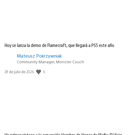
Hoy se lanza la demo de Flamecraft, que llegará a PS5 este año
Mateusz Pokrzywniak
Community Manager, Monster Couch
6
Fecha
28 de julio de 2026
de
publicación:
Un primer vistazo a la expansión Hombre de Honor de Mafia: El Viejo