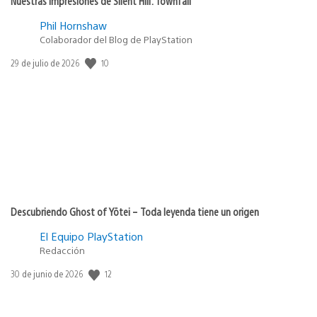
Nuestras impresiones de Silent Hill: Townfall
Phil Hornshaw
Colaborador del Blog de PlayStation
10
Fecha
29 de julio de 2026
de
publicación:
Descubriendo Ghost of Yōtei – Toda leyenda tiene un origen
El Equipo PlayStation
Redacción
12
Fecha
30 de junio de 2026
de
publicación: