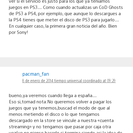
ver si el servicio es justo para los que ya teníamos
juegos en PS3… Como cuando actualizas un CoD Ghosts
de PS3 a PS4, por ejemplo, que aunque lo descargues a
la PS4 tienes que meter el disco de PS3 para jugarlo…
En cualquier caso, la primera gran noticia del año. Bien
por Sony!
pacman_fan
8 de enero de 2014 tiempo universal coordinado at 09:29
bueno,ya veremos cuando llega a españa…
Eso si,tomad nota.No queremos volver a pagar los
juegos que ya tenemos,buscad el modo de que al
menos metiendo el disco o lo que tengamos
descargado en la store se vincule a nuestra «cuenta
streaming» y no tengamos que pasar por caja otra
vez(yo no pienso hacerlo si termina siendo asi la idea de