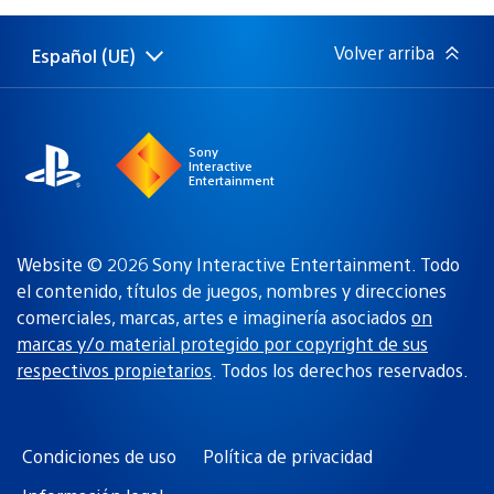
publicación:
Volver arriba
Español (UE)
Selecciona
Región
una
actual:
región
Sony
Interactive
Entertainment
Website © 2026 Sony Interactive Entertainment. Todo
el contenido, títulos de juegos, nombres y direcciones
comerciales, marcas, artes e imaginería asociados
on
marcas y/o material protegido por copyright de sus
respectivos propietarios
. Todos los derechos reservados.
Condiciones de uso
Política de privacidad