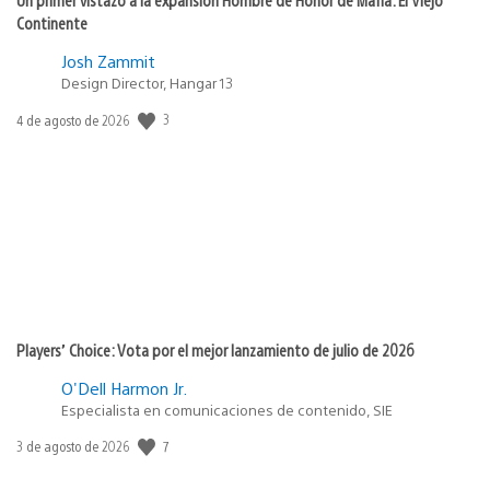
Continente
Josh Zammit
Design Director, Hangar 13
3
Fecha
4 de agosto de 2026
de
publicación:
Players’ Choice: Vota por el mejor lanzamiento de julio de 2026
O'Dell Harmon Jr.
Especialista en comunicaciones de contenido, SIE
7
Fecha
3 de agosto de 2026
de
publicación: