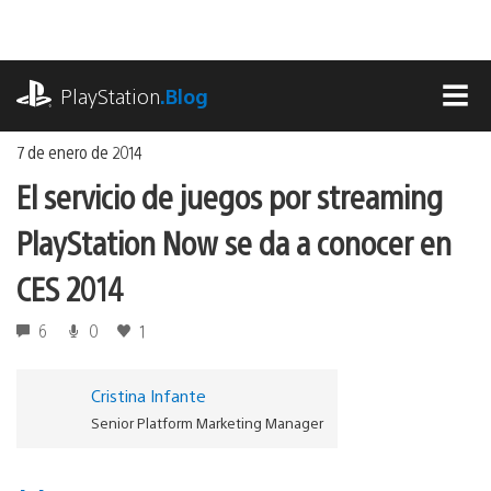
Ir
al
contenido
playstation.com
PlayStation
.Blog
MEN
7 de enero de 2014
El servicio de juegos por streaming
PlayStation Now se da a conocer en
CES 2014
6
0
1
Cristina Infante
Senior Platform Marketing Manager