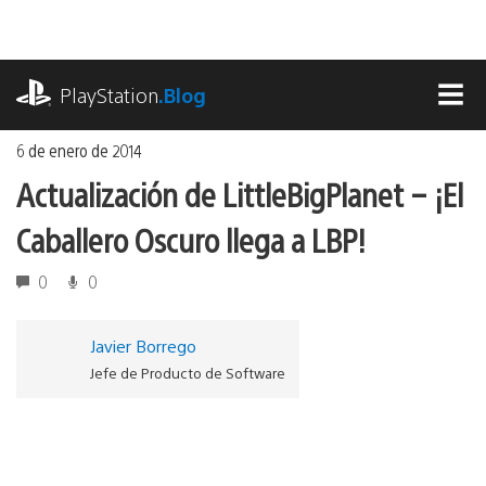
Ir
al
contenido
playstation.com
PlayStation
.Blog
MEN
6 de enero de 2014
Actualización de LittleBigPlanet – ¡El
Caballero Oscuro llega a LBP!
0
0
Javier Borrego
Jefe de Producto de Software