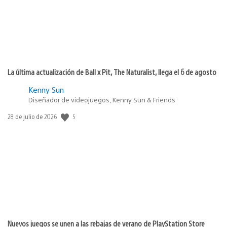
La última actualización de Ball x Pit, The Naturalist, llega el 6 de agosto
Kenny Sun
Diseñador de videojuegos, Kenny Sun & Friends
5
Fecha
28 de julio de 2026
de
publicación:
Nuevos juegos se unen a las rebajas de verano de PlayStation Store