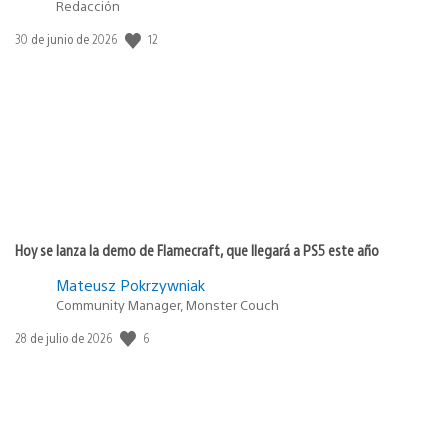
Redacción
12
Fecha
30 de junio de 2026
de
publicación:
Hoy se lanza la demo de Flamecraft, que llegará a PS5 este año
Mateusz Pokrzywniak
Community Manager, Monster Couch
6
Fecha
28 de julio de 2026
de
publicación: