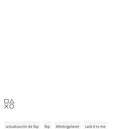
actualización de lbp
lbp
littlebigplanet
sack it to me