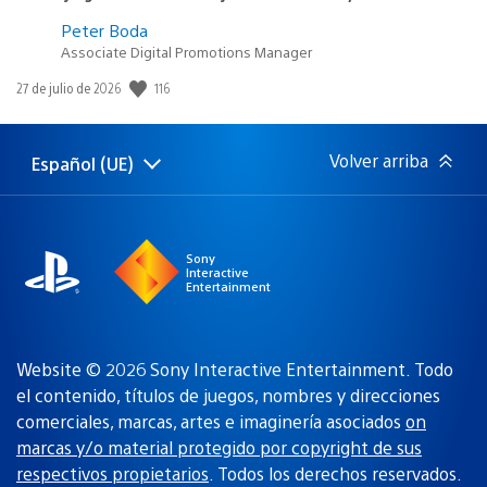
Peter Boda
Associate Digital Promotions Manager
116
Fecha
27 de julio de 2026
de
publicación:
Volver arriba
Español (UE)
Selecciona
Región
una
actual:
región
Sony
Interactive
Entertainment
Website © 2026 Sony Interactive Entertainment. Todo
el contenido, títulos de juegos, nombres y direcciones
comerciales, marcas, artes e imaginería asociados
on
marcas y/o material protegido por copyright de sus
respectivos propietarios
. Todos los derechos reservados.