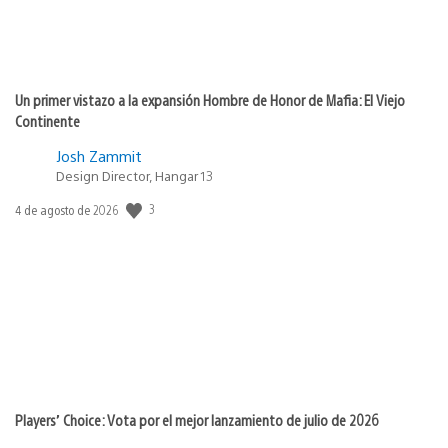
Un primer vistazo a la expansión Hombre de Honor de Mafia: El Viejo
Continente
Josh Zammit
Design Director, Hangar 13
3
Fecha
4 de agosto de 2026
de
publicación:
Players’ Choice: Vota por el mejor lanzamiento de julio de 2026