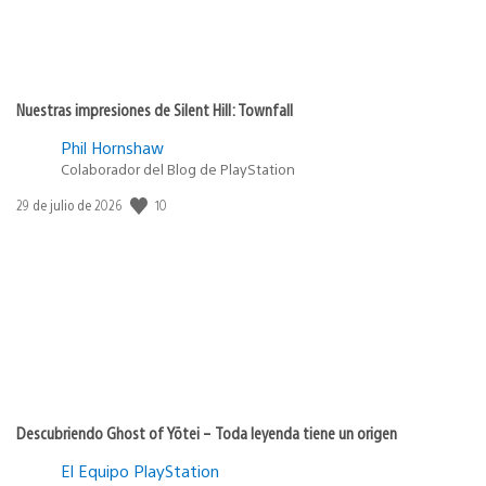
Nuestras impresiones de Silent Hill: Townfall
Phil Hornshaw
Colaborador del Blog de PlayStation
10
Fecha
29 de julio de 2026
de
publicación:
Descubriendo Ghost of Yōtei – Toda leyenda tiene un origen
El Equipo PlayStation