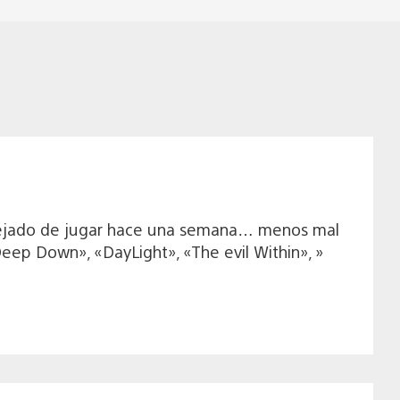
dejado de jugar hace una semana… menos mal
ep Down», «DayLight», «The evil Within», »