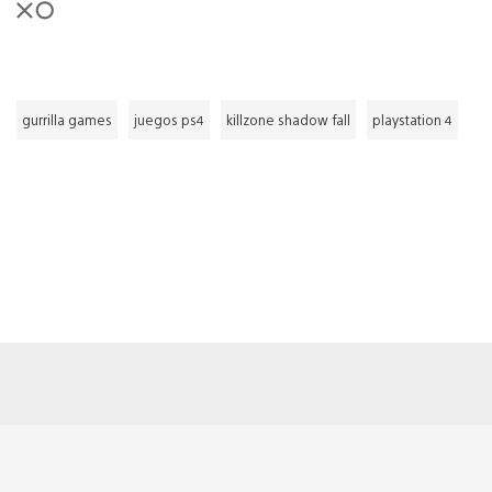
gurrilla games
juegos ps4
killzone shadow fall
playstation 4