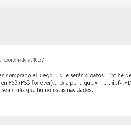
l coordinado at 10:37
e han comprado el juego… que serán 4 gatos… Yo he 
en PS3 (PS3 for ever)… Una pena que «The thief», «De
no sean más que humo estas navidades…