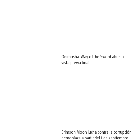
Onimusha: Way of the Sword abre la
vista previa final
Crimson Moon lucha contra la corrupción
demoníaca a partir del 1 de septiembre