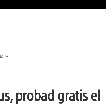
E)
a
s, probad gratis el