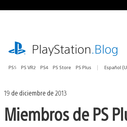
Ir
al
contenido
playstation.com
PlayStation
.Blog
PS5
PS VR2
PS4
PS Store
PS Plus
Español (U
Seleccion
Región
una
actual:
región
19 de diciembre de 2013
Miembros de PS Plu