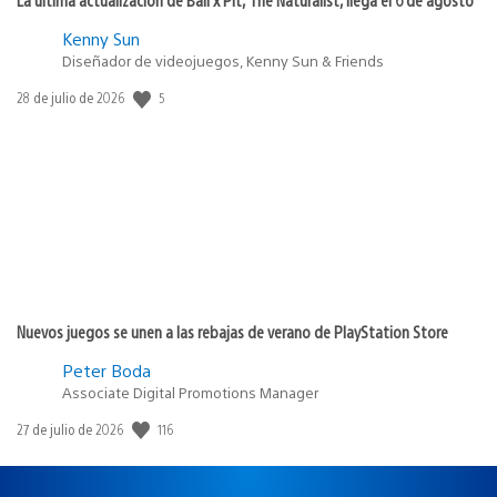
Kenny Sun
Diseñador de videojuegos, Kenny Sun & Friends
5
Fecha
28 de julio de 2026
de
publicación:
Nuevos juegos se unen a las rebajas de verano de PlayStation Store
Peter Boda
Associate Digital Promotions Manager
116
Fecha
27 de julio de 2026
de
publicación: