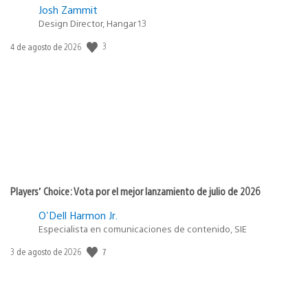
Josh Zammit
Design Director, Hangar 13
3
Fecha
4 de agosto de 2026
de
publicación:
Players’ Choice: Vota por el mejor lanzamiento de julio de 2026
O'Dell Harmon Jr.
Especialista en comunicaciones de contenido, SIE
7
Fecha
3 de agosto de 2026
de
publicación: