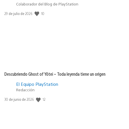
Colaborador del Blog de PlayStation
10
Fecha
29 de julio de 2026
de
publicación:
Descubriendo Ghost of Yōtei – Toda leyenda tiene un origen
El Equipo PlayStation
Redacción
12
Fecha
30 de junio de 2026
de
publicación: