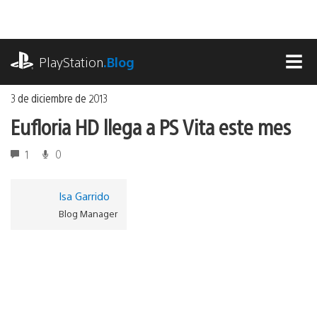
Ir
al
contenido
playstation.com
PlayStation
.Blog
MEN
3 de diciembre de 2013
Eufloria HD llega a PS Vita este mes
1
0
Isa Garrido
Blog Manager