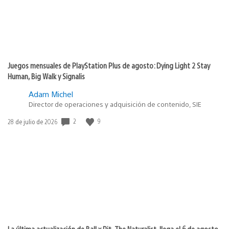
Juegos mensuales de PlayStation Plus de agosto: Dying Light 2 Stay
Human, Big Walk y Signalis
Adam Michel
Director de operaciones y adquisición de contenido, SIE
2
9
Fecha
28 de julio de 2026
de
publicación:
La última actualización de Ball x Pit, The Naturalist, llega el 6 de agosto