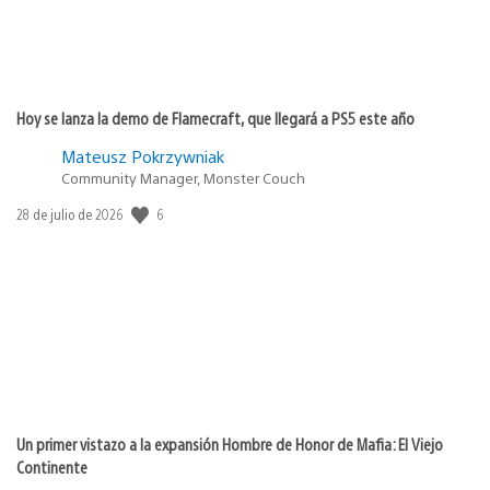
Hoy se lanza la demo de Flamecraft, que llegará a PS5 este año
Mateusz Pokrzywniak
Community Manager, Monster Couch
6
Fecha
28 de julio de 2026
de
publicación:
Un primer vistazo a la expansión Hombre de Honor de Mafia: El Viejo
Continente