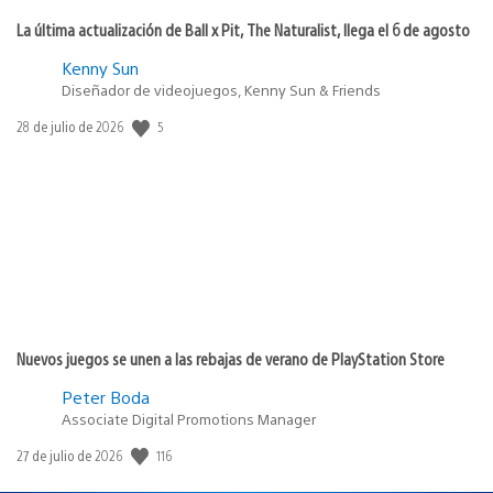
La última actualización de Ball x Pit, The Naturalist, llega el 6 de agosto
Kenny Sun
Diseñador de videojuegos, Kenny Sun & Friends
5
Fecha
28 de julio de 2026
de
publicación:
Nuevos juegos se unen a las rebajas de verano de PlayStation Store
Peter Boda
Associate Digital Promotions Manager
116
Fecha
27 de julio de 2026
de