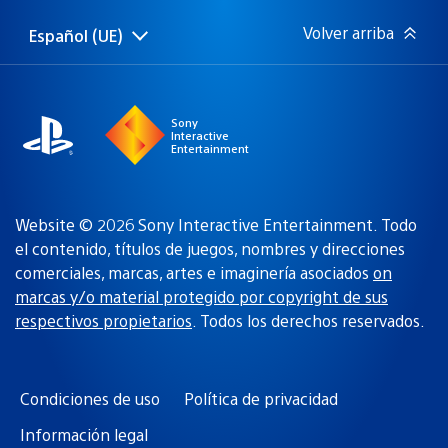
publicación:
Volver arriba
Español (UE)
Selecciona
Región
una
actual:
región
Sony
Interactive
Entertainment
Website © 2026 Sony Interactive Entertainment. Todo
el contenido, títulos de juegos, nombres y direcciones
comerciales, marcas, artes e imaginería asociados
on
marcas y/o material protegido por copyright de sus
respectivos propietarios
. Todos los derechos reservados.
Condiciones de uso
Política de privacidad
Información legal