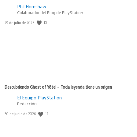
Phil Hornshaw
Colaborador del Blog de PlayStation
10
Fecha
29 de julio de 2026
de
publicación:
Descubriendo Ghost of Yōtei – Toda leyenda tiene un origen
El Equipo PlayStation
Redacción
12
Fecha
30 de junio de 2026
de
publicación: