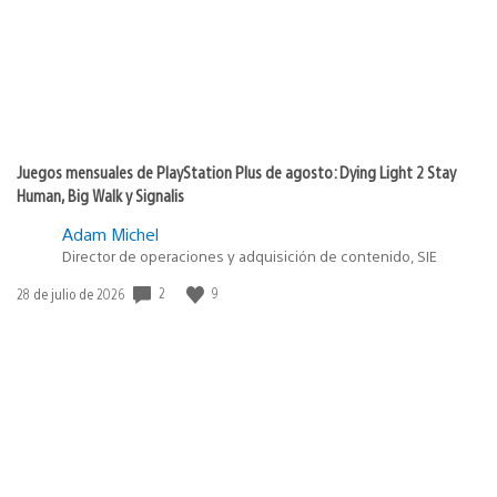
Juegos mensuales de PlayStation Plus de agosto: Dying Light 2 Stay
Human, Big Walk y Signalis
Adam Michel
Director de operaciones y adquisición de contenido, SIE
2
9
Fecha
28 de julio de 2026
de
publicación: