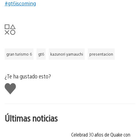
#gt6iscoming
gran turismo 6
gt6
kazunori yamauchi
presentacion
¿Te ha gustado esto?
Me
gusta
esto
Últimas noticias
Celebrad 30 años de Quake con