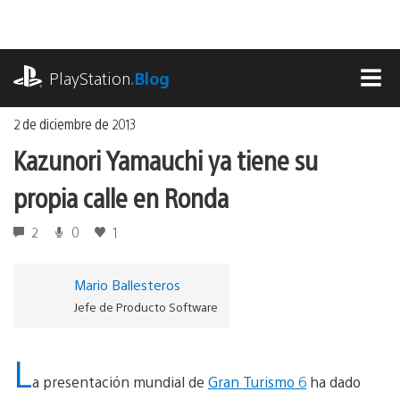
Ir
al
contenido
playstation.com
PlayStation
.Blog
MEN
2 de diciembre de 2013
Kazunori Yamauchi ya tiene su
propia calle en Ronda
2
0
1
Mario Ballesteros
Jefe de Producto Software
L
a presentación mundial de
Gran Turismo 6
ha dado