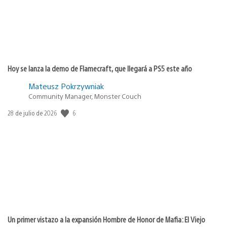
Hoy se lanza la demo de Flamecraft, que llegará a PS5 este año
Mateusz Pokrzywniak
Community Manager, Monster Couch
6
Fecha
28 de julio de 2026
de
publicación:
Un primer vistazo a la expansión Hombre de Honor de Mafia: El Viejo