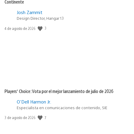
Continente
Josh Zammit
Design Director, Hangar 13
3
Fecha
4 de agosto de 2026
de
publicación:
Players’ Choice: Vota por el mejor lanzamiento de julio de 2026
O'Dell Harmon Jr.
Especialista en comunicaciones de contenido, SIE
7
Fecha
3 de agosto de 2026
de
publicación: