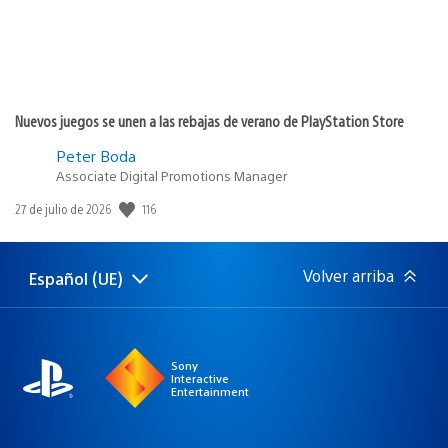
Nuevos juegos se unen a las rebajas de verano de PlayStation Store
Peter Boda
Associate Digital Promotions Manager
116
Fecha
27 de julio de 2026
de
publicación:
Volver arriba
Español (UE)
Selecciona
Región
una
actual:
región
Sony
Interactive
Entertainment