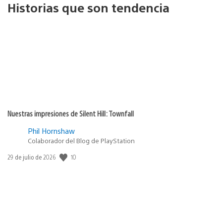
Historias que son tendencia
Nuestras impresiones de Silent Hill: Townfall
Phil Hornshaw
Colaborador del Blog de PlayStation
10
Fecha
29 de julio de 2026
de
publicación: