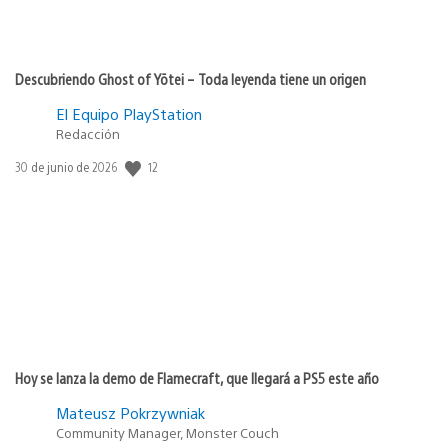
Descubriendo Ghost of Yōtei – Toda leyenda tiene un origen
El Equipo PlayStation
Redacción
12
Fecha
30 de junio de 2026
de
publicación:
Hoy se lanza la demo de Flamecraft, que llegará a PS5 este año
Mateusz Pokrzywniak
Community Manager, Monster Couch