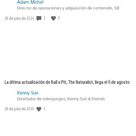
Adam Michel
Director de operaciones y adquisición de contenido, SIE
2
9
Fecha
28 de julio de 2026
de
publicación:
La última actualización de Ball x Pit, The Naturalist, llega el 6 de agosto
Kenny Sun
Diseñador de videojuegos, Kenny Sun & Friends
5
Fecha
28 de julio de 2026
de
publicación: