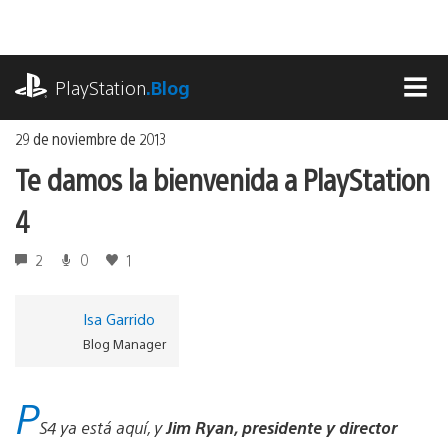
Ir
al
contenido
playstation.com
PlayStation
.Blog
MEN
29 de noviembre de 2013
Te damos la bienvenida a PlayStation
4
2
0
1
Isa Garrido
Blog Manager
P
S4 ya está aquí, y
Jim Ryan, presidente y director