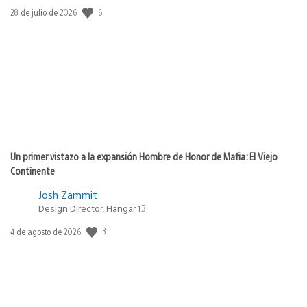
6
Fecha
28 de julio de 2026
de
publicación:
Un primer vistazo a la expansión Hombre de Honor de Mafia: El Viejo
Continente
Josh Zammit
Design Director, Hangar 13
3
Fecha
4 de agosto de 2026
de
publicación: