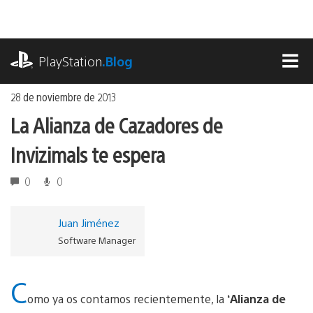
Ir
al
contenido
playstation.com
PlayStation
.Blog
MEN
28 de noviembre de 2013
La Alianza de Cazadores de
Invizimals te espera
0
0
Juan Jiménez
Software Manager
C
omo ya os contamos recientemente, la
‘Alianza de