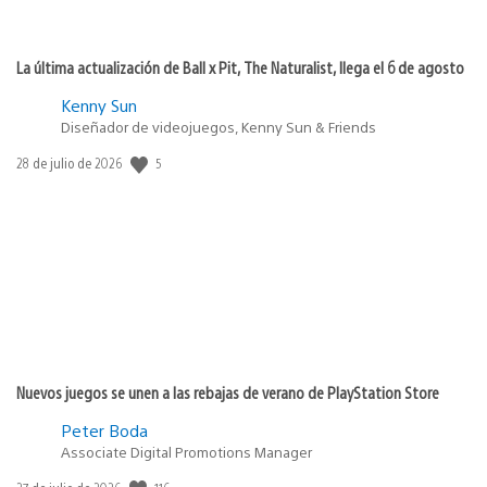
La última actualización de Ball x Pit, The Naturalist, llega el 6 de agosto
Kenny Sun
Diseñador de videojuegos, Kenny Sun & Friends
5
Fecha
28 de julio de 2026
de
publicación:
Nuevos juegos se unen a las rebajas de verano de PlayStation Store
Peter Boda
Associate Digital Promotions Manager