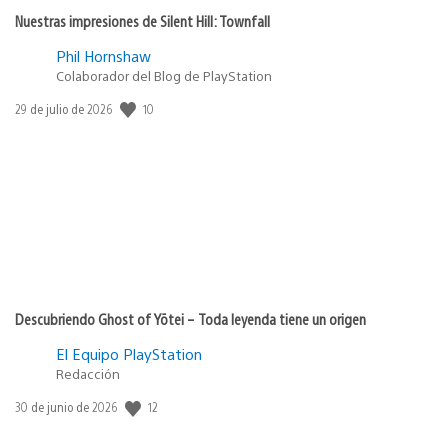
Nuestras impresiones de Silent Hill: Townfall
Phil Hornshaw
Colaborador del Blog de PlayStation
10
Fecha
29 de julio de 2026
de
publicación:
Descubriendo Ghost of Yōtei – Toda leyenda tiene un origen
El Equipo PlayStation
Redacción
12
Fecha
30 de junio de 2026
de
publicación: