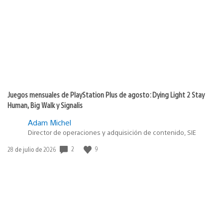
publicación:
Juegos mensuales de PlayStation Plus de agosto: Dying Light 2 Stay
Human, Big Walk y Signalis
Adam Michel
Director de operaciones y adquisición de contenido, SIE
2
9
Fecha
28 de julio de 2026
de
publicación: