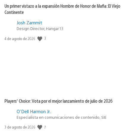
Un primer vistazo a la expansión Hombre de Honor de Mafia: El Viejo
Continente
Josh Zammit
Design Director, Hangar 13
3
Fecha
4 de agosto de 2026
de
publicación:
Players’ Choice: Vota por el mejor lanzamiento de julio de 2026
O'Dell Harmon Jr.
Especialista en comunicaciones de contenido, SIE
7
Fecha
3 de agosto de 2026
de