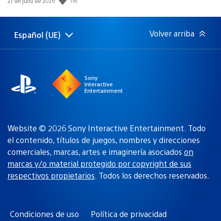
116
Fecha
27 de julio de 2026
de
publicación:
Volver arriba
Español (UE)
Selecciona
Región
una
actual:
región
Sony
Interactive
Entertainment
Website © 2026 Sony Interactive Entertainment. Todo
el contenido, títulos de juegos, nombres y direcciones
comerciales, marcas, artes e imaginería asociados
on
marcas y/o material protegido por copyright de sus
respectivos propietarios
. Todos los derechos reservados.
Condiciones de uso
Política de privacidad