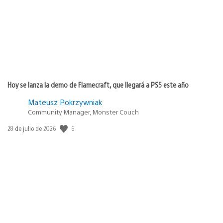
Hoy se lanza la demo de Flamecraft, que llegará a PS5 este año
Mateusz Pokrzywniak
Community Manager, Monster Couch
6
Fecha
28 de julio de 2026
de
publicación: