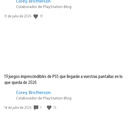
Corey Brotherson
Colaborador de PlayStation Blog
17
Fecha
17 de julio de 2026
de
publicación:
19 juegos imprescindibles de PS5 que llegarán a vuestras pantallas en lo
que queda de 2026
Corey Brotherson
Colaborador de PlayStation Blog
1
13
Fecha
14 de julio de 2026
de
publicación: