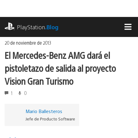
Ir
al
contenido
playstation.com
PlayStation
.Blog
MEN
20 de noviembre de 2013
El Mercedes-Benz AMG dará el
pistoletazo de salida al proyecto
Vision Gran Turismo
1
0
Mario Ballesteros
Jefe de Producto Software