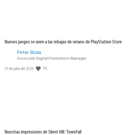
Nuevos juegos se unen a las rebajas de verano de PlayStation Store
Peter Boda
Associate Digital Promotions Manager
116
Fecha
27 de julio de 2026
de
publicación:
Nuestras impresiones de Silent Hill: Townfall