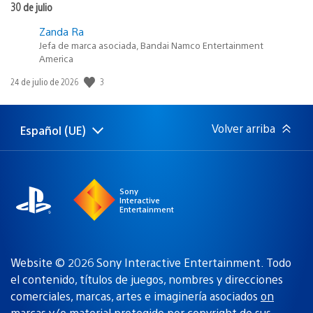
30 de julio
Zanda Ra
Jefa de marca asociada, Bandai Namco Entertainment
America
3
Fecha
24 de julio de 2026
de
publicación:
Volver arriba
Español (UE)
Selecciona
Región
una
actual:
región
Sony
Interactive
Entertainment
Website © 2026 Sony Interactive Entertainment. Todo
el contenido, títulos de juegos, nombres y direcciones
comerciales, marcas, artes e imaginería asociados
on
marcas y/o material protegido por copyright de sus