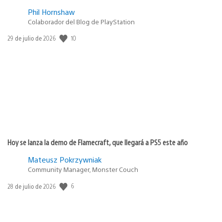
Phil Hornshaw
Colaborador del Blog de PlayStation
10
Fecha
29 de julio de 2026
de
publicación:
Hoy se lanza la demo de Flamecraft, que llegará a PS5 este año
Mateusz Pokrzywniak
Community Manager, Monster Couch
6
Fecha
28 de julio de 2026
de
publicación: