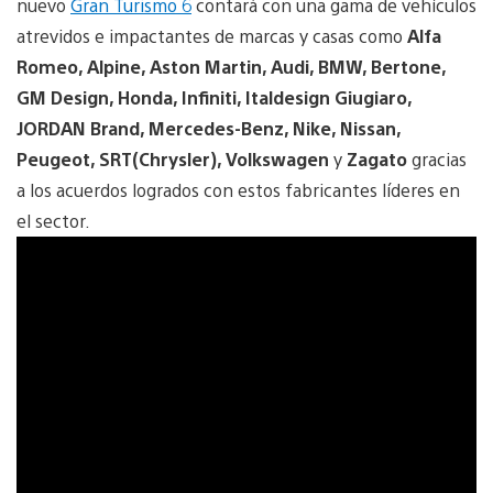
nuevo
Gran Turismo 6
contará con una gama de vehículos
atrevidos e impactantes de marcas y casas como
Alfa
Romeo, Alpine, Aston Martin, Audi, BMW, Bertone,
GM Design, Honda, Infiniti, Italdesign Giugiaro,
JORDAN Brand, Mercedes-Benz, Nike, Nissan,
Peugeot, SRT(Chrysler), Volkswagen
y
Zagato
gracias
a los acuerdos logrados con estos fabricantes líderes en
el sector.