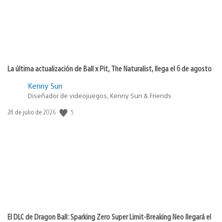
La última actualización de Ball x Pit, The Naturalist, llega el 6 de agosto
Kenny Sun
Diseñador de videojuegos, Kenny Sun & Friends
5
Fecha
28 de julio de 2026
de
publicación:
El DLC de Dragon Ball: Sparking Zero Super Limit-Breaking Neo llegará el