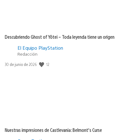
Descubriendo Ghost of Yōtei – Toda leyenda tiene un origen
El Equipo PlayStation
Redacción
12
Fecha
30 de junio de 2026
de
publicación:
Nuestras impresiones de Castlevania: Belmont’s Curse