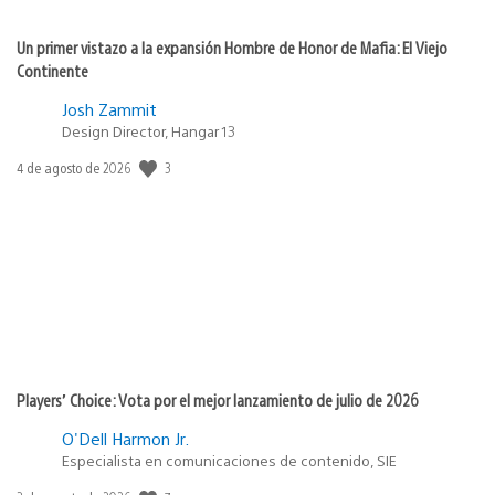
Un primer vistazo a la expansión Hombre de Honor de Mafia: El Viejo
Continente
Josh Zammit
Design Director, Hangar 13
3
Fecha
4 de agosto de 2026
de
publicación:
Players’ Choice: Vota por el mejor lanzamiento de julio de 2026
O'Dell Harmon Jr.
Especialista en comunicaciones de contenido, SIE