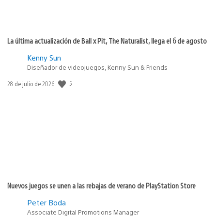
La última actualización de Ball x Pit, The Naturalist, llega el 6 de agosto
Kenny Sun
Diseñador de videojuegos, Kenny Sun & Friends
5
Fecha
28 de julio de 2026
de
publicación:
Nuevos juegos se unen a las rebajas de verano de PlayStation Store
Peter Boda
Associate Digital Promotions Manager