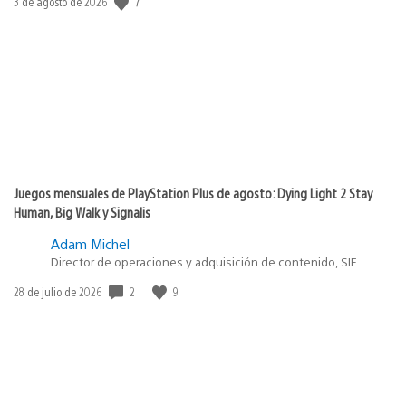
7
Fecha
3 de agosto de 2026
de
publicación:
Juegos mensuales de PlayStation Plus de agosto: Dying Light 2 Stay
Human, Big Walk y Signalis
Adam Michel
Director de operaciones y adquisición de contenido, SIE
2
9
Fecha
28 de julio de 2026
de
publicación: