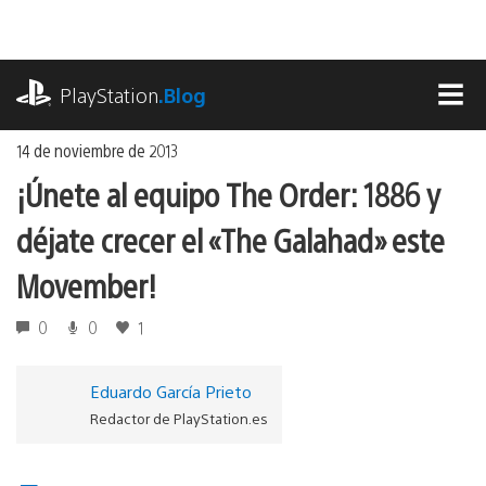
Ir
al
contenido
playstation.com
PlayStation
.Blog
MEN
14 de noviembre de 2013
¡Únete al equipo The Order: 1886 y
déjate crecer el «The Galahad» este
Movember!
0
0
1
Eduardo García Prieto
Redactor de PlayStation.es