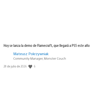
publicación:
Hoy se lanza la demo de Flamecraft, que llegará a PS5 este año
Mateusz Pokrzywniak
Community Manager, Monster Couch
6
Fecha
28 de julio de 2026
de
publicación: