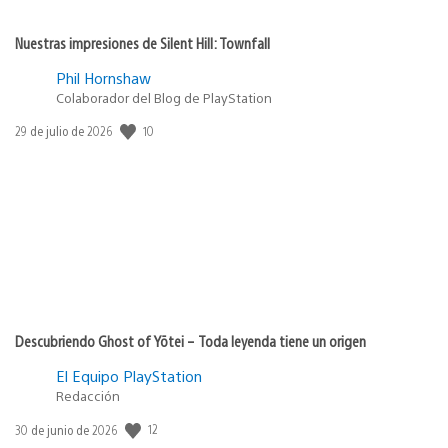
Nuestras impresiones de Silent Hill: Townfall
Phil Hornshaw
Colaborador del Blog de PlayStation
10
Fecha
29 de julio de 2026
de
publicación:
Descubriendo Ghost of Yōtei – Toda leyenda tiene un origen
El Equipo PlayStation
Redacción
12
Fecha
30 de junio de 2026
de