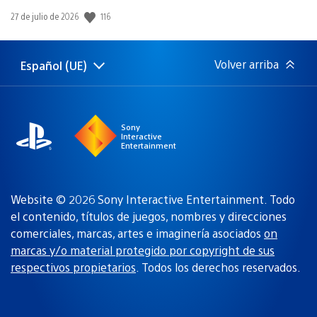
116
Fecha
27 de julio de 2026
de
publicación:
Volver arriba
Español (UE)
Selecciona
Región
una
actual:
región
Sony
Interactive
Entertainment
Website © 2026 Sony Interactive Entertainment. Todo
el contenido, títulos de juegos, nombres y direcciones
comerciales, marcas, artes e imaginería asociados
on
marcas y/o material protegido por copyright de sus
respectivos propietarios
. Todos los derechos reservados.