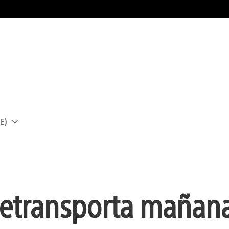
E)
a
teletransporta mañan