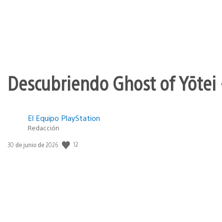
Descubriendo Ghost of Yōtei 
El Equipo PlayStation
Redacción
12
Fecha
30 de junio de 2026
de
publicación: