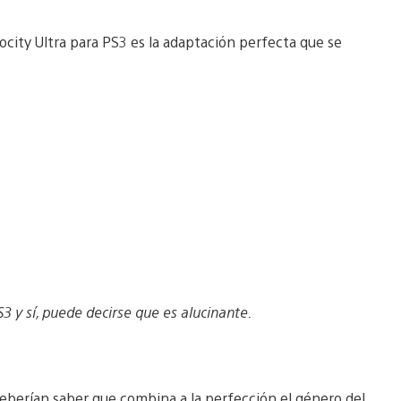
locity Ultra para PS3 es la adaptación perfecta que se
 y sí, puede decirse que es alucinante.
 deberían saber que combina a la perfección el género del