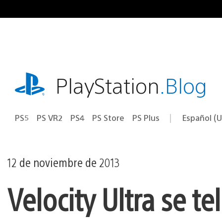
Ir
al
contenido
playstation.com
PlayStation
.Blog
PS5
PS VR2
PS4
PS Store
PS Plus
Español (U
Seleccion
Región
una
actual:
región
12 de noviembre de 2013
Velocity Ultra se 