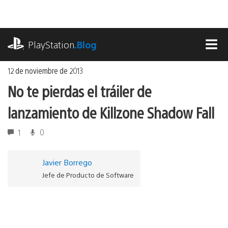
Ir
al
contenido
playstation.com
PlayStation
.Blog
MEN
12 de noviembre de 2013
No te pierdas el tráiler de
lanzamiento de Killzone Shadow Fall
1
0
Javier Borrego
Jefe de Producto de Software