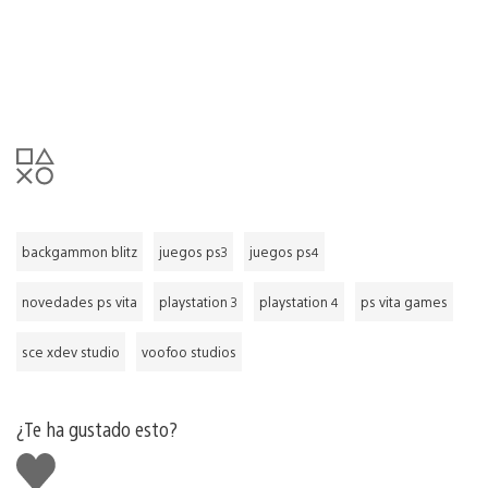
backgammon blitz
juegos ps3
juegos ps4
novedades ps vita
playstation 3
playstation 4
ps vita games
sce xdev studio
voofoo studios
¿Te ha gustado esto?
Me
gusta