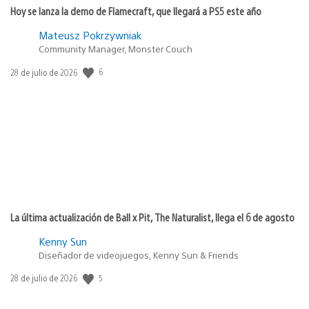
Hoy se lanza la demo de Flamecraft, que llegará a PS5 este año
Mateusz Pokrzywniak
Community Manager, Monster Couch
6
Fecha
28 de julio de 2026
de
publicación:
La última actualización de Ball x Pit, The Naturalist, llega el 6 de agosto
Kenny Sun
Diseñador de videojuegos, Kenny Sun & Friends
5
Fecha
28 de julio de 2026
de
publicación: