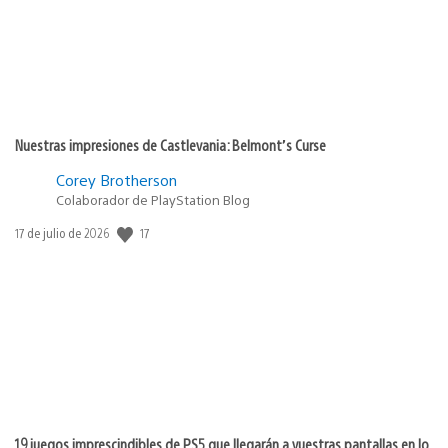
Nuestras impresiones de Castlevania: Belmont’s Curse
Corey Brotherson
Colaborador de PlayStation Blog
17
Fecha
17 de julio de 2026
de
publicación:
19 juegos imprescindibles de PS5 que llegarán a vuestras pantallas en lo