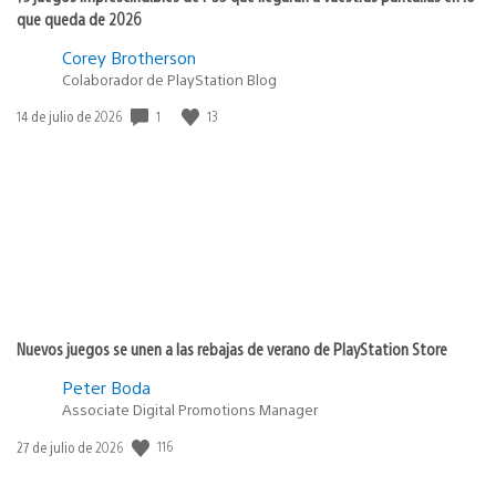
que queda de 2026
Corey Brotherson
Colaborador de PlayStation Blog
1
13
Fecha
14 de julio de 2026
de
publicación:
Nuevos juegos se unen a las rebajas de verano de PlayStation Store
Peter Boda
Associate Digital Promotions Manager
116
Fecha
27 de julio de 2026
de
publicación: