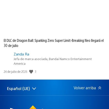
El DLC de Dragon Ball: Sparking Zero Super Limit-Breaking Neo llegará el
30 de julio
Zanda Ra
Jefa de marca asociada, Bandai Namco Entertainment
America
3
Fecha
24 de julio de 2026
de
publicación:
Volver arriba
Español (UE)
Selecciona
Región
una
actual:
región