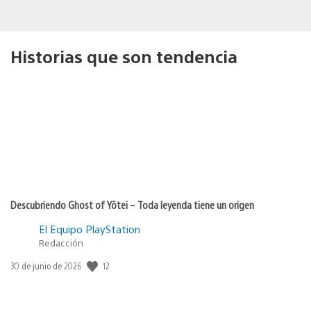
Historias que son tendencia
Descubriendo Ghost of Yōtei – Toda leyenda tiene un origen
El Equipo PlayStation
Redacción
12
Fecha
30 de junio de 2026
de
publicación: