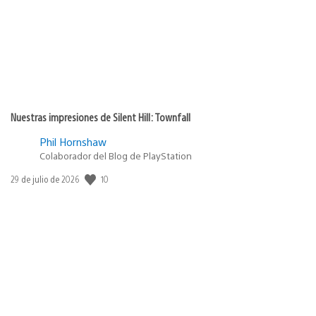
Nuestras impresiones de Silent Hill: Townfall
Phil Hornshaw
Colaborador del Blog de PlayStation
10
Fecha
29 de julio de 2026
de
publicación: