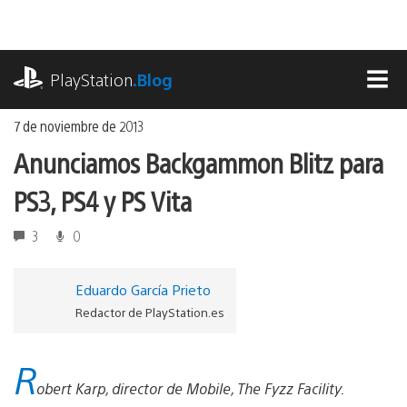
Ir
al
contenido
playstation.com
PlayStation
.Blog
MEN
7 de noviembre de 2013
Anunciamos Backgammon Blitz para
PS3, PS4 y PS Vita
3
0
Eduardo García Prieto
Redactor de PlayStation.es
R
obert Karp, director de Mobile, The Fyzz Facility.