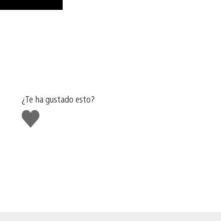
¿Te ha gustado esto?
Me
gusta
esto