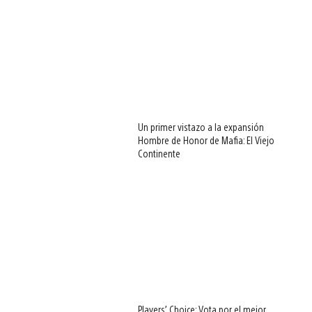
Un primer vistazo a la expansión
Hombre de Honor de Mafia: El Viejo
Continente
Players’ Choice: Vota por el mejor