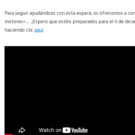
Para seguir ayudándoos con esta espera, os ofrecemos a con
motores»… ¡Espero que estéis preparados para el 6 de dicie
haciendo clic
aquí
.