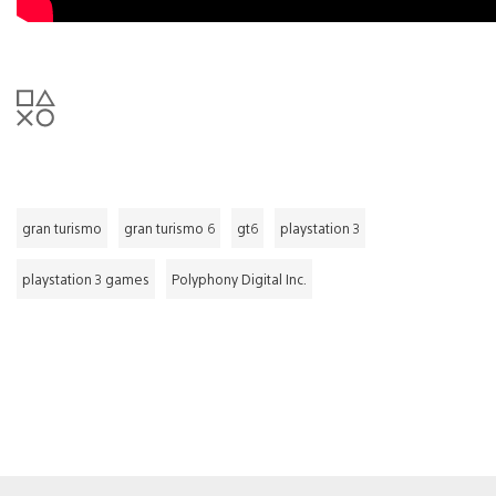
gran turismo
gran turismo 6
gt6
playstation 3
playstation 3 games
Polyphony Digital Inc.