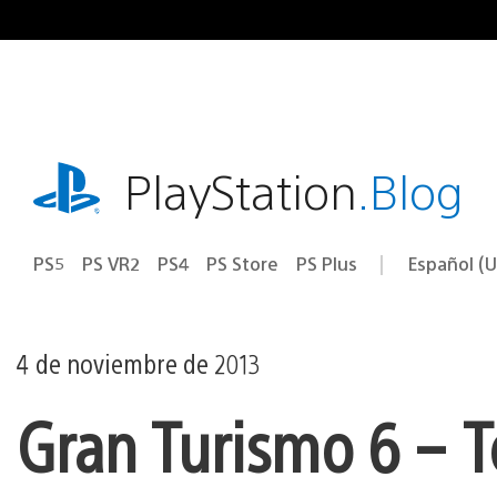
Ir
al
contenido
playstation.com
PlayStation
.Blog
PS5
PS VR2
PS4
PS Store
PS Plus
Español (U
Seleccion
Región
una
actual:
región
4 de noviembre de 2013
Gran Turismo 6 – To