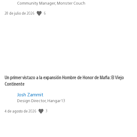
Community Manager, Monster Couch
6
Fecha
28 de julio de 2026
de
publicación:
Un primer vistazo a la expansión Hombre de Honor de Mafia: El Viejo
Continente
Josh Zammit
Design Director, Hangar 13
3
Fecha
4 de agosto de 2026
de
publicación: