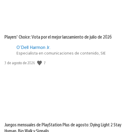
Players’ Choice: Vota por el mejor lanzamiento de julio de 2026
O'Dell Harmon Jr.
Especialista en comunicaciones de contenido, SIE
7
Fecha
3 de agosto de 2026
de
publicación:
Juegos mensuales de PlayStation Plus de agosto: Dying Light 2 Stay
Human, Big Walk y Signalis