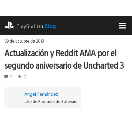
Ir
al
contenido
playstation.com
PlayStation
.Blog
MEN
29 de octubre de 2013
Actualización y Reddit AMA por el
segundo aniversario de Uncharted 3
5
0
Ángel Fernández
Jefe de Producto de Software