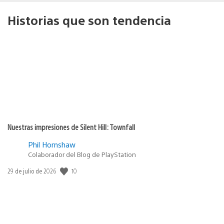
Historias que son tendencia
Nuestras impresiones de Silent Hill: Townfall
Phil Hornshaw
Colaborador del Blog de PlayStation
10
Fecha
29 de julio de 2026
de
publicación: