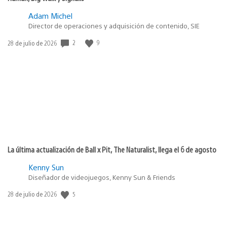
Adam Michel
Director de operaciones y adquisición de contenido, SIE
2
9
Fecha
28 de julio de 2026
de
publicación:
La última actualización de Ball x Pit, The Naturalist, llega el 6 de agosto
Kenny Sun
Diseñador de videojuegos, Kenny Sun & Friends
5
Fecha
28 de julio de 2026
de
publicación: