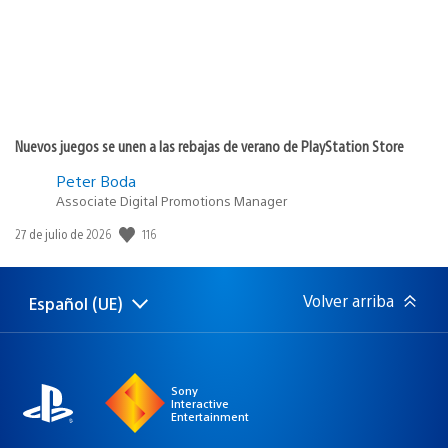
Nuevos juegos se unen a las rebajas de verano de PlayStation Store
Peter Boda
Associate Digital Promotions Manager
116
Fecha
27 de julio de 2026
de
publicación:
Volver arriba
Español (UE)
Selecciona
Región
una
actual:
región
Sony
Interactive
Entertainment