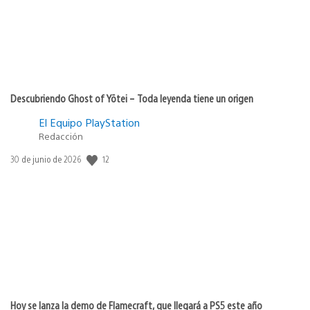
Descubriendo Ghost of Yōtei – Toda leyenda tiene un origen
El Equipo PlayStation
Redacción
12
Fecha
30 de junio de 2026
de
publicación:
Hoy se lanza la demo de Flamecraft, que llegará a PS5 este año