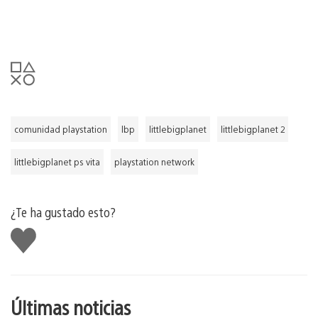
comunidad playstation
lbp
littlebigplanet
littlebigplanet 2
littlebigplanet ps vita
playstation network
¿Te ha gustado esto?
Me
gusta
esto
Últimas noticias