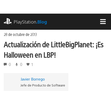
Ir
al
contenido
playstation.com
PlayStation
.Blog
MEN
28 de octubre de 2013
Actualización de LittleBigPlanet: ¡Es
Halloween en LBP!
0
0
1
Javier Borrego
Jefe de Producto de Software