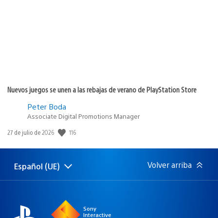
publicación:
Nuevos juegos se unen a las rebajas de verano de PlayStation Store
Peter Boda
Associate Digital Promotions Manager
116
Fecha
27 de julio de 2026
de
publicación:
Volver arriba
Español (UE)
Selecciona
Región
una
actual:
región
Sony
Interactive