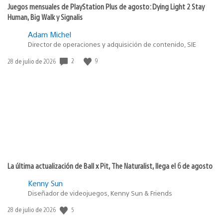
Juegos mensuales de PlayStation Plus de agosto: Dying Light 2 Stay
Human, Big Walk y Signalis
Adam Michel
Director de operaciones y adquisición de contenido, SIE
2
9
Fecha
28 de julio de 2026
de
publicación:
La última actualización de Ball x Pit, The Naturalist, llega el 6 de agosto
Kenny Sun
Diseñador de videojuegos, Kenny Sun & Friends
5
Fecha
28 de julio de 2026
de