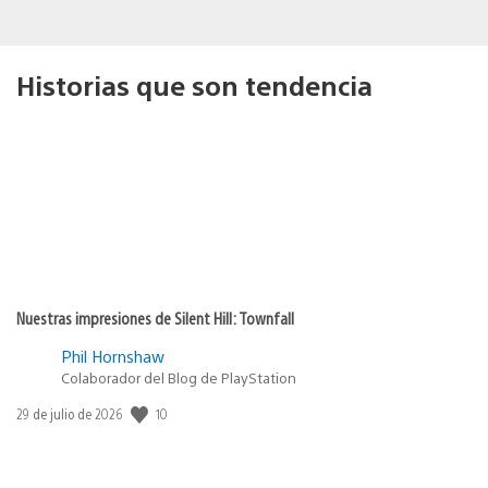
Historias que son tendencia
Nuestras impresiones de Silent Hill: Townfall
Phil Hornshaw
Colaborador del Blog de PlayStation
10
Fecha
29 de julio de 2026
de
publicación: