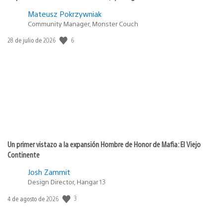
Mateusz Pokrzywniak
Community Manager, Monster Couch
6
Fecha
28 de julio de 2026
de
publicación:
Un primer vistazo a la expansión Hombre de Honor de Mafia: El Viejo
Continente
Josh Zammit
Design Director, Hangar 13
3
Fecha
4 de agosto de 2026
de
publicación: