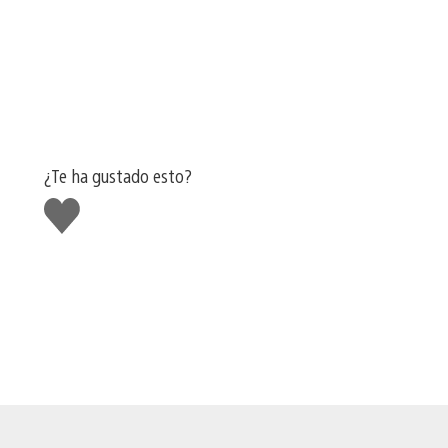
¿Te ha gustado esto?
Me
gusta
esto