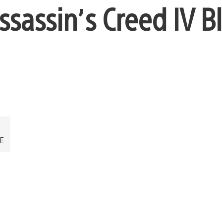
sassin’s Creed IV B
EE