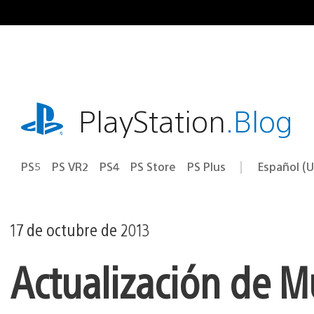
Ir
al
contenido
playstation.com
PlayStation
.Blog
PS5
PS VR2
PS4
PS Store
PS Plus
Español (U
Seleccion
Región
una
actual:
región
17 de octubre de 2013
Actualización de M