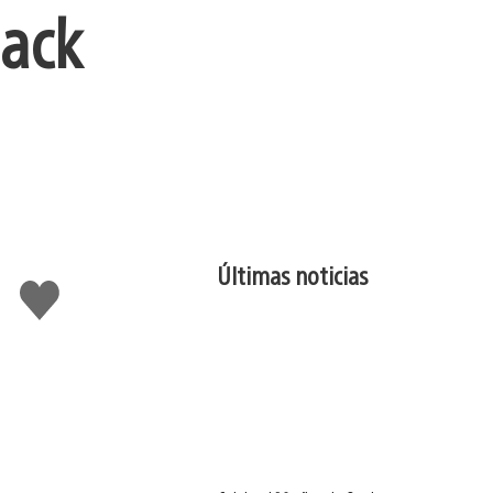
lack
Últimas noticias
Me
gusta
esto