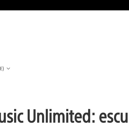
E)
a
usic Unlimited: escu