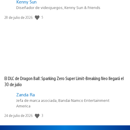
Kenny Sun
Diseñador de videojuegos, Kenny Sun & Friends
5
Fecha
28 de julio de 2026
de
publicación:
El DLC de Dragon Ball: Sparking Zero Super Limit-Breaking Neo llegará el
30 de julio
Zanda Ra
Jefa de marca asociada, Bandai Namco Entertainment
America
3
Fecha
24 de julio de 2026
de
publicación: