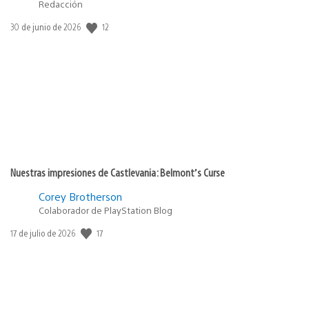
Redacción
12
Fecha
30 de junio de 2026
de
publicación:
Nuestras impresiones de Castlevania: Belmont’s Curse
Corey Brotherson
Colaborador de PlayStation Blog
17
Fecha
17 de julio de 2026
de
publicación: