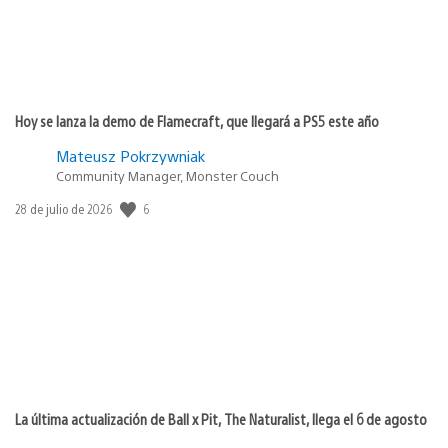
Hoy se lanza la demo de Flamecraft, que llegará a PS5 este año
Mateusz Pokrzywniak
Community Manager, Monster Couch
6
Fecha
28 de julio de 2026
de
publicación:
La última actualización de Ball x Pit, The Naturalist, llega el 6 de agosto