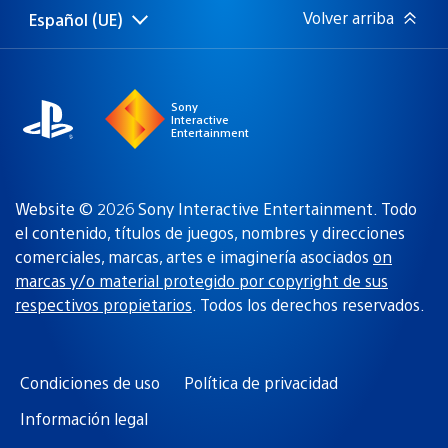
Volver arriba
Español (UE)
Selecciona
Región
una
actual:
región
Sony
Interactive
Entertainment
Website © 2026 Sony Interactive Entertainment. Todo
el contenido, títulos de juegos, nombres y direcciones
comerciales, marcas, artes e imaginería asociados
on
marcas y/o material protegido por copyright de sus
respectivos propietarios
. Todos los derechos reservados.
Condiciones de uso
Política de privacidad
Información legal