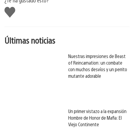
¿Te ha gustado esto?
Me
gusta
esto
Últimas noticias
Nuestras impresiones de Beast
of Reincarnation: un combate
con muchos desvíos y un perrito
mutante adorable
Un primer vistazo a la expansión
Hombre de Honor de Mafia: El
Viejo Continente