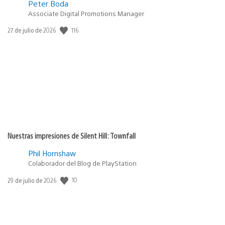
Peter Boda
Associate Digital Promotions Manager
116
Fecha
27 de julio de 2026
de
publicación:
Nuestras impresiones de Silent Hill: Townfall
Phil Hornshaw
Colaborador del Blog de PlayStation
10
Fecha
29 de julio de 2026
de
publicación: