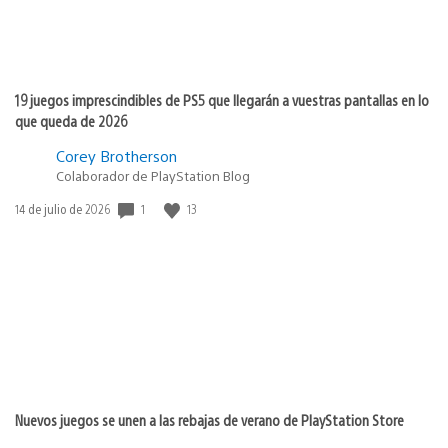
19 juegos imprescindibles de PS5 que llegarán a vuestras pantallas en lo
que queda de 2026
Corey Brotherson
Colaborador de PlayStation Blog
1
13
Fecha
14 de julio de 2026
de
publicación:
Nuevos juegos se unen a las rebajas de verano de PlayStation Store