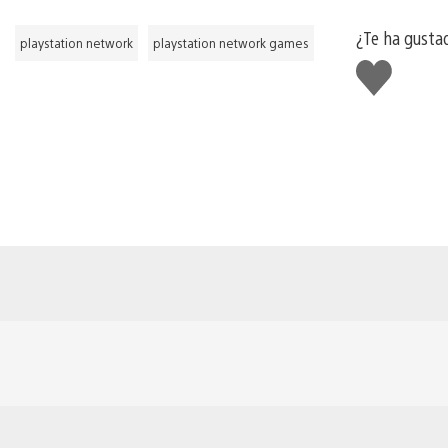
¿Te ha gusta
playstation network
playstation network games
Me
gusta
esto