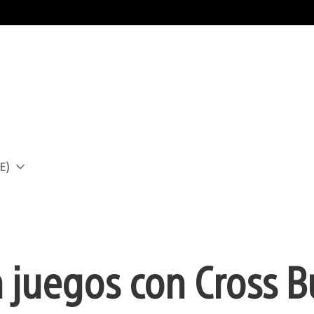
E)
a
 juegos con Cross B