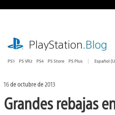
Ir
al
contenido
playstation.com
PlayStation
.Blog
PS5
PS VR2
PS4
PS Store
PS Plus
Español (U
Seleccion
Región
una
actual:
región
16 de octubre de 2013
Grandes rebajas en