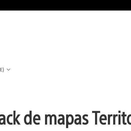
E)
a
pack de mapas Territ