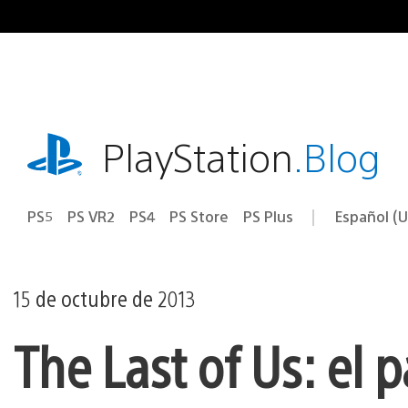
Ir
al
contenido
playstation.com
PlayStation
.Blog
PS5
PS VR2
PS4
PS Store
PS Plus
Español (U
Seleccion
Región
una
actual:
región
15 de octubre de 2013
The Last of Us: el 