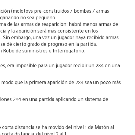
ición (molotovs pre-construidos / bombas / armas
 ganando no sea pequeño.
tema de las armas de reaparición: habrá menos armas de
cia y la aparición será más consistente en los
 Sin embargo, una vez un jugador haya recibido armas
 se dé cierto grado de progreso en la partida.
en Robo de suministros e Interrogatorio:
s, era imposible para un jugador recibir un 2×4 en una
e modo que la primera aparición de 2×4 sea un poco más
iones 2×4 en una partida aplicando un sistema de
 corta distancia se ha movido del nivel 1 de Matón al
corta distancia, del nivel 2 al 1.