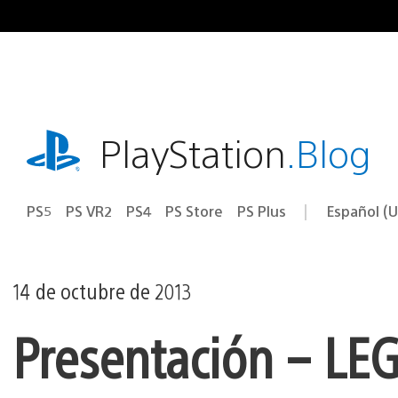
Ir
al
contenido
playstation.com
PlayStation
.Blog
PS5
PS VR2
PS4
PS Store
PS Plus
Español (U
Seleccion
Región
una
actual:
región
14 de octubre de 2013
Presentación – LE