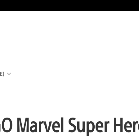
E)
a
GO Marvel Super He