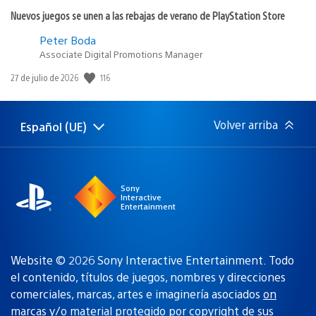
Nuevos juegos se unen a las rebajas de verano de PlayStation Store
Peter Boda
Associate Digital Promotions Manager
116
Fecha
27 de julio de 2026
de
publicación:
Volver arriba
Español (UE)
Selecciona
Región
una
actual:
región
Sony
Interactive
Entertainment
Website © 2026 Sony Interactive Entertainment. Todo
el contenido, títulos de juegos, nombres y direcciones
comerciales, marcas, artes e imaginería asociados
on
marcas y/o material protegido por copyright de sus