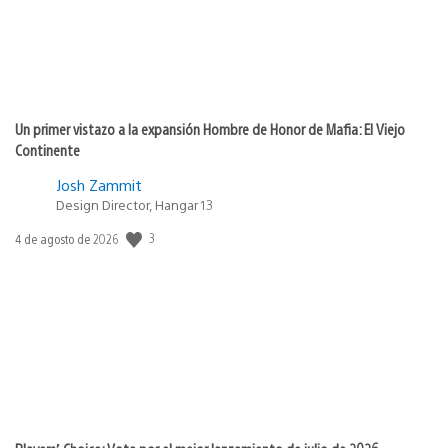
Un primer vistazo a la expansión Hombre de Honor de Mafia: El Viejo
Continente
Josh Zammit
Design Director, Hangar 13
3
Fecha
4 de agosto de 2026
de
publicación: