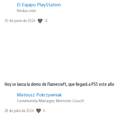
El Equipo PlayStation
Redacción
12
Fecha
30 de junio de 2026
de
publicación:
Hoy se lanza la demo de Flamecraft, que llegará a PS5 este año
Mateusz Pokrzywniak
Community Manager, Monster Couch
6
Fecha
28 de julio de 2026
de
publicación: