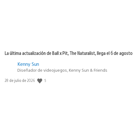
La última actualización de Ball x Pit, The Naturalist, llega el 6 de agosto
Kenny Sun
Diseñador de videojuegos, Kenny Sun & Friends
5
Fecha
28 de julio de 2026
de
publicación: