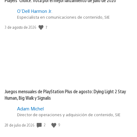
Players’ Choice: Vota por el mejor lanzamiento de julio de 2026
O'Dell Harmon Jr.
Especialista en comunicaciones de contenido, SIE
7
Fecha
3 de agosto de 2026
de
publicación:
Juegos mensuales de PlayStation Plus de agosto: Dying Light 2 Stay
Human, Big Walk y Signalis
Adam Michel
Director de operaciones y adquisición de contenido, SIE
2
9
Fecha
28 de julio de 2026
de
publicación: