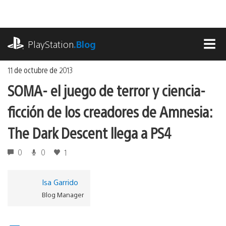
Ir
al
contenido
playstation.com
PlayStation
.Blog
MEN
11 de octubre de 2013
SOMA- el juego de terror y ciencia-
ficción de los creadores de Amnesia:
The Dark Descent llega a PS4
0
0
1
Isa Garrido
Blog Manager