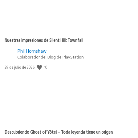
Nuestras impresiones de Silent Hill: Townfall
Phil Hornshaw
Colaborador del Blog de PlayStation
10
Fecha
29 de julio de 2026
de
publicación:
Descubriendo Ghost of Yōtei – Toda leyenda tiene un origen